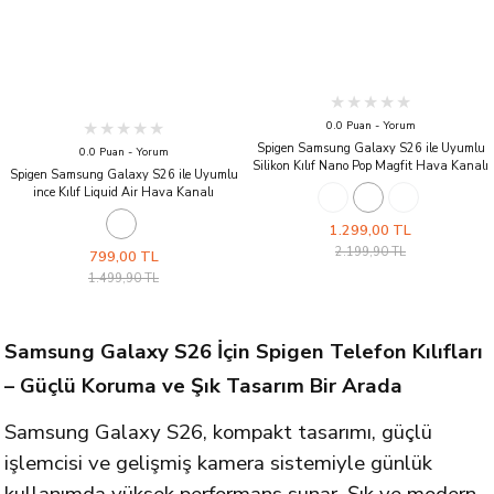
0.0 Puan - Yorum
Spigen Samsung Galaxy S26 ile Uyumlu
0.0 Puan - Yorum
Silikon Kılıf Nano Pop Magfit Hava Kanalı
Spigen Samsung Galaxy S26 ile Uyumlu
Teknolojisi™ Askeri Sınıf Koruma MagFit
ince Kılıf Liquid Air Hava Kanalı
Kaymaz Kapak Avo Green
Teknolojisi™ Askeri Sınıf Koruma Dokulu
Yüzey Kapak Matte Black
1.299,00 TL
2.199,90 TL
799,00 TL
1.499,90 TL
Samsung Galaxy S26 İçin Spigen Telefon Kılıfları
– Güçlü Koruma ve Şık Tasarım Bir Arada
Samsung Galaxy S26, kompakt tasarımı, güçlü
işlemcisi ve gelişmiş kamera sistemiyle günlük