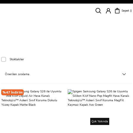
Siparişleriniz
5 İş Günü İçerisinde Kargoda!
Sepet
Kapıda Ödeme Kolaylığı, Kredi Kartı ile Taksitli Hızlı ve Güvenli Alışveriş!
Hemen Keşfet!
Süper İndirimli Fiyatlar
Hemen Tıkla Alışverişe Başla!
Galaxy S26
Stoktakiler
%47 İndirim
Çok Yakında