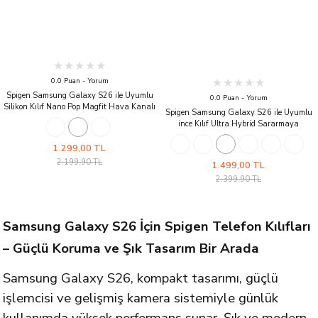
0.0 Puan - Yorum
Spigen Samsung Galaxy S26 ile Uyumlu
0.0 Puan - Yorum
Silikon Kılıf Nano Pop Magfit Hava Kanalı
Spigen Samsung Galaxy S26 ile Uyumlu
Teknolojisi™ Askeri Sınıf Koruma MagFit
ince Kılıf Ultra Hybrid Sararmaya
Kaymaz Kapak Avo Green
Dayanıklı DuraClear™ Hava Kanalı
Teknolojisi™ Askeri Sınıf Koruma MagFit
1.299,00 TL
Şeffaf Kapak Neo One
2.199,90 TL
1.499,00 TL
2.399,90 TL
Samsung Galaxy S26 İçin Spigen Telefon Kılıfları
– Güçlü Koruma ve Şık Tasarım Bir Arada
Samsung Galaxy S26, kompakt tasarımı, güçlü
işlemcisi ve gelişmiş kamera sistemiyle günlük