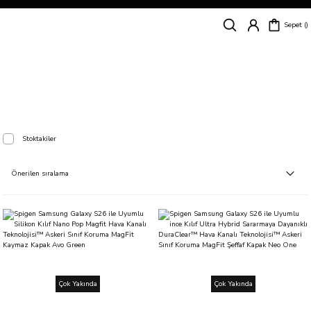
Siparişleriniz
5 İş Günü İçerisinde Kargoda!
Sepet
Kapıda Ödeme Kolaylığı, Kredi Kartı ile Taksitli Hızlı ve Güvenli Alışveriş!
Hemen Keşfet!
Süper İndirimli Fiyatlar
Hemen Tıkla Alışverişe Başla!
Galaxy S26
Stoktakiler
Çok Yakında
Çok Yakında