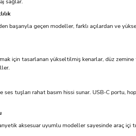
aj sağlar.
ılık
başarıyla geçen modeller, farklı açılardan ve yüksekl
k için tasarlanan yükseltilmiş kenarlar, düz zemine te
ler.
e ses tuşları rahat basım hissi sunar. USB-C portu, hop
u
. Manyetik aksesuar uyumlu modeller sayesinde araç içi 