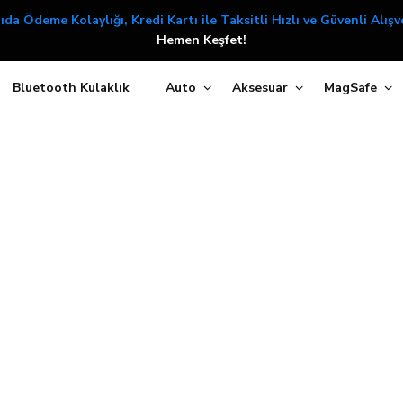
ıda Ödeme Kolaylığı, Kredi Kartı ile Taksitli Hızlı ve Güvenli Alışve
Hemen Keşfet!
Bluetooth Kulaklık
Auto
Aksesuar
MagSafe