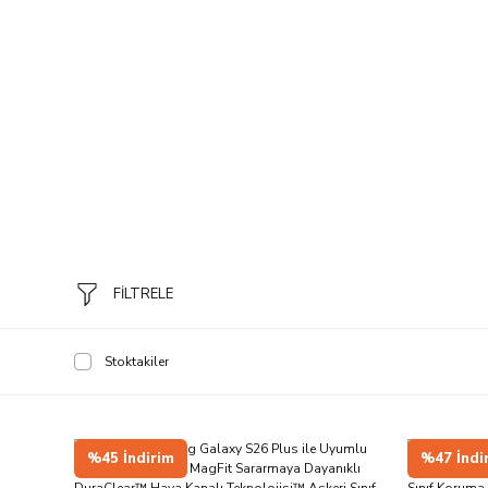
FİLTRELE
Stoktakiler
%45 İndirim
%47 İndi