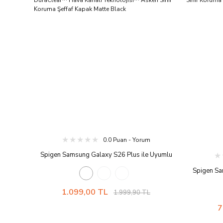
0.0 Puan - Yorum
Spigen Samsung Galaxy S26 Plus ile Uyumlu
ince Kılıf Liquid Air MagFit Sararmaya Dayanıklı
Spigen Sa
DuraClear™ Hava Kanalı Teknolojisi™ Askeri
ince Kılıf
Sınıf Koruma Şeffaf Kapak Matte Black
1.099,00 TL
Askeri Sını
1.999,90 TL
7