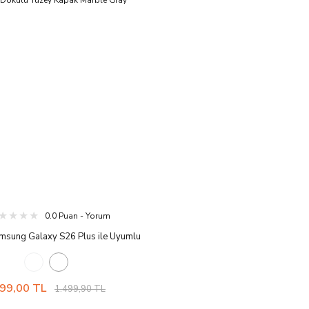
0.0 Puan - Yorum
msung Galaxy S26 Plus ile Uyumlu
 Liquid Air Hava Kanalı Teknolojisi™
f Koruma Dokulu Yüzey Kapak Marble
Gray
99,00 TL
1.499,90 TL