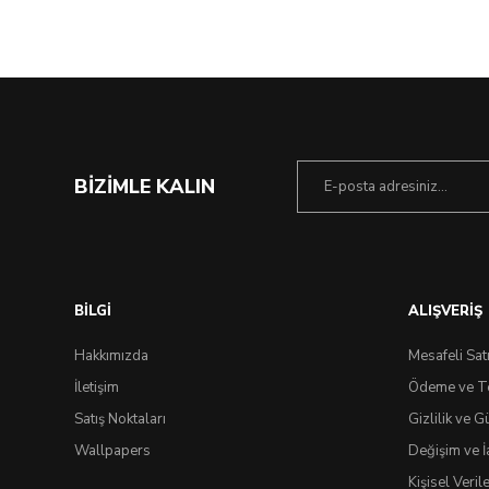
BİZİMLE KALIN
BİLGİ
ALIŞVERİŞ
Hakkımızda
Mesafeli Sat
İletişim
Ödeme ve T
Satış Noktaları
Gizlilik ve G
Wallpapers
Değişim ve İ
Kişisel Veri