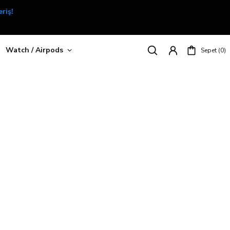
riş!
Watch / Airpods
Sepet
0