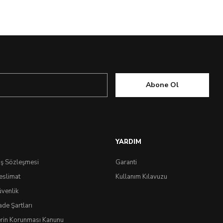
Abone Ol
YARDIM
ış Sözleşmesi
Garanti
eslimat
Kullanım Kılavuzu
üvenlik
ade Şartları
lerin Korunması Kanunu