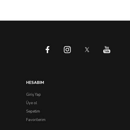
HESABIM
Giriş Yap
Üye ol
Sepetim
Favorilerim