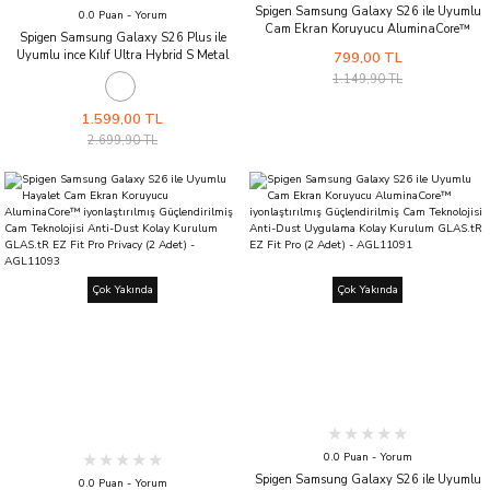
Spigen Samsung Galaxy S26 ile Uyumlu
0.0 Puan - Yorum
Cam Ekran Koruyucu AluminaCore™
Spigen Samsung Galaxy S26 Plus ile
iyonlaştırılmış Güçlendirilmiş Cam
Uyumlu ince Kılıf Ultra Hybrid S Metal
799,00 TL
Teknolojisi Anti-Dust Uygulama Kolay
Stand MagFit Sararmaya Dayanıklı
1.149,90 TL
Kurulum GLAS.tR EZ Fit Pro HD -
DuraClear™ Hava Kanalı Teknolojisi™
AGL11097
Askeri Sınıf Koruma Şeffaf Kapak Clear
1.599,00 TL
White
2.699,90 TL
Çok Yakında
Çok Yakında
0.0 Puan - Yorum
Spigen Samsung Galaxy S26 ile Uyumlu
0.0 Puan - Yorum