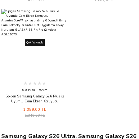
1.499,90 TL
1.149,90 TL
Kolay Kurulum GLAS.tR EZ Fit Pro Privacy
Uygulama Kolay Kurulum GLAS.tR EZ Fit
(2 Adet) - AGL11081
Pro HD - AGL11086
Çok Yakında
0.0 Puan - Yorum
Spigen Samsung Galaxy S26 Plus ile
Uyumlu Cam Ekran Koruyucu
AluminaCore™ iyonlaştırılmış
1.099,00 TL
Güçlendirilmiş Cam Teknolojisi Anti-Dust
1.349,90 TL
Uygulama Kolay Kurulum GLAS.tR EZ Fit
Pro (2 Adet) - AGL11079
Samsung Galaxy S26 Ultra, Samsung Galaxy S26