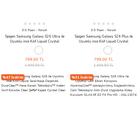
0.0 Puan - Yorum
0.0 Puan - Yorum
Spigen Samsung Galaxy S26 Ultra ile
Spigen Samsung Galaxy S26 Plus ile
Uyumlu ince Kılıf Liquid Crystal
Uyumlu ince Kılıf Liquid Crystal
Sararmaya Dayanıklı DuraClear™ Hava
Sararmaya Dayanıklı DuraClear™ Hava
Kanalı Teknolojisi™ Askeri Sınıf Koruma
Kanalı Teknolojisi™ Askeri Sınıf Koruma
Şeffaf Kapak Space Crystal
Şeffaf Kapak Space Crystal
799,00 TL
799,00 TL
1.499,90 TL
1.499,90 TL
%47 İndirim
%31 İndirim