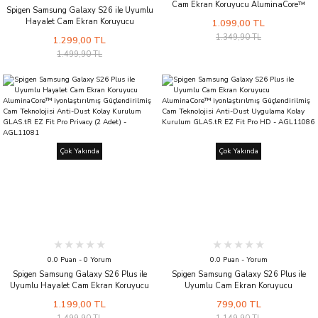
Cam Ekran Koruyucu AluminaCore™
Spigen Samsung Galaxy S26 ile Uyumlu
iyonlaştırılmış Güçlendirilmiş Cam
Hayalet Cam Ekran Koruyucu
1.099,00 TL
Teknolojisi Anti-Dust Uygulama Kolay
AluminaCore™ iyonlaştırılmış
1.349,90 TL
Kurulum GLAS.tR EZ Fit Pro (2 Adet) -
1.299,00 TL
Güçlendirilmiş Cam Teknolojisi Anti-Dust
AGL11091
1.499,90 TL
Kolay Kurulum GLAS.tR EZ Fit Pro Privacy
(2 Adet) - AGL11093
Çok Yakında
Çok Yakında
0.0 Puan - 0 Yorum
0.0 Puan - Yorum
Spigen Samsung Galaxy S26 Plus ile
Spigen Samsung Galaxy S26 Plus ile
Uyumlu Hayalet Cam Ekran Koruyucu
Uyumlu Cam Ekran Koruyucu
AluminaCore™ iyonlaştırılmış
AluminaCore™ iyonlaştırılmış
1.199,00 TL
799,00 TL
Güçlendirilmiş Cam Teknolojisi Anti-Dust
Güçlendirilmiş Cam Teknolojisi Anti-Dust