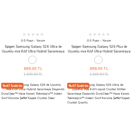
0.0 Puan - Yorum
0.0 Puan - Yorum
Spigen Samsung Galaxy S26 Ultra ile
Spigen Samsung Galaxy S26 Plus ile
Uyumlu ince Kılıf Ultra Hybrid Sararmaya
Uyumlu ince Kılıf Ultra Hybrid Sararmaya
Dayanıklı DuraClear™ Hava Kanalı
Dayanıklı DuraClear™ Hava Kanalı
Teknolojisi™ Askeri Sınıf Koruma Şeffaf
Teknolojisi™ Askeri Sınıf Koruma Şeffaf
Kapak Space Crystal
Kapak Crystal Clear
899,00 TL
899,00 TL
1.699,90 TL
1.699,90 TL
%47 İndirim
%47 İndirim