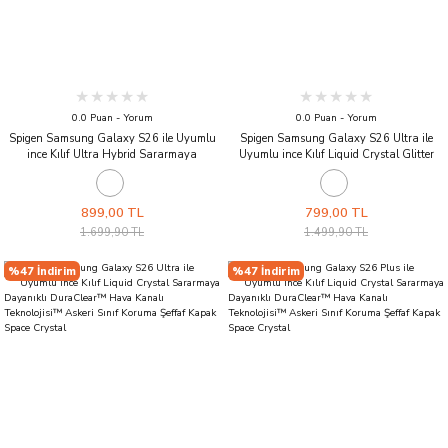
0.0 Puan - Yorum
0.0 Puan - Yorum
Spigen Samsung Galaxy S26 ile Uyumlu
Spigen Samsung Galaxy S26 Ultra ile
ince Kılıf Ultra Hybrid Sararmaya
Uyumlu ince Kılıf Liquid Crystal Glitter
Dayanıklı DuraClear™ Hava Kanalı
Sararmaya Dayanıklı DuraClear™ Hava
Teknolojisi™ Askeri Sınıf Koruma Şeffaf
Kanalı Teknolojisi™ Askeri Sınıf Koruma
Kapak Crystal Clear
Şeffaf Kapak Crystal Quartz
899,00 TL
799,00 TL
1.699,90 TL
1.499,90 TL
%47 İndirim
%47 İndirim