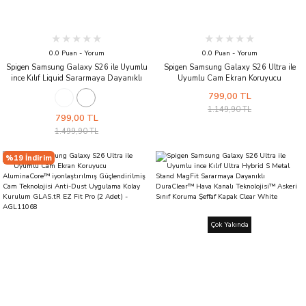
0.0 Puan - Yorum
0.0 Puan - Yorum
Spigen Samsung Galaxy S26 ile Uyumlu
Spigen Samsung Galaxy S26 Ultra ile
ince Kılıf Liquid Sararmaya Dayanıklı
Uyumlu Cam Ekran Koruyucu
DuraClear™ Hava Kanalı Teknolojisi™
AluminaCore™ iyonlaştırılmış
799,00 TL
Askeri Sınıf Koruma Clear Şeffaf Kapak
Güçlendirilmiş Cam Teknolojisi Anti-Dust
1.149,90 TL
Cyrstal Clear
Uygulama Kolay Kurulum GLAS.tR EZ Fit
799,00 TL
Pro HD - AGL11074
1.499,90 TL
%19 İndirim
Çok Yakında