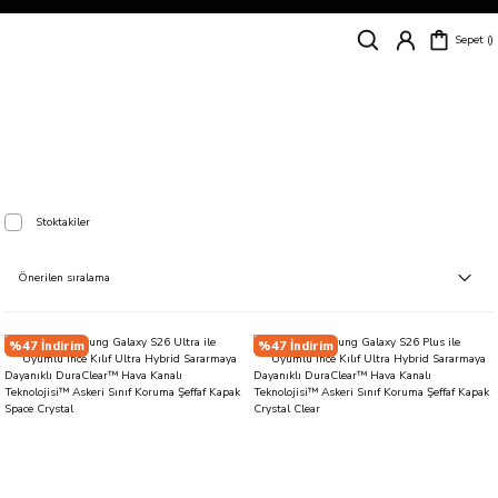
Siparişleriniz
5 İş Günü İçerisinde Kargoda!
Sepet
Kapıda Ödeme Kolaylığı, Kredi Kartı ile Taksitli Hızlı ve Güvenli Alışveriş!
Hemen Keşfet!
Süper İndirimli Fiyatlar
Hemen Tıkla Alışverişe Başla!
Galaxy S26 Koleksiyonu
Stoktakiler
%47 İndirim
%47 İndirim