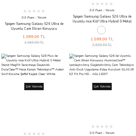
0.0 Puan - Yorum
Spigen Samsung Galaxy S26 Ultra ile
0.0 Puan - Yorum
Uyumlu ince Kılıf Ultra Hybrid S Metal
Spigen Samsung Galaxy S26 Ultra ile
Stand MagFit Sararmaya Dayanıklı
Uyumlu Cam Ekran Koruyucu
DuraClear™ Hava Kanalı Teknolojisi™
AluminaCore™ iyonlaştırılmış
Askeri Sınıf Koruma Şeffaf Kapak Clear
1.099,00 TL
Güçlendirilmiş Cam Teknolojisi Anti-Dust
1.599,00 TL
White
1.349,90 TL
Uygulama Kolay Kurulum GLAS.tR EZ Fit
2.699,90 TL
Pro (2 Adet) - AGL11068
Çok Yakında
Çok Yakında
0.0 Puan - Yorum