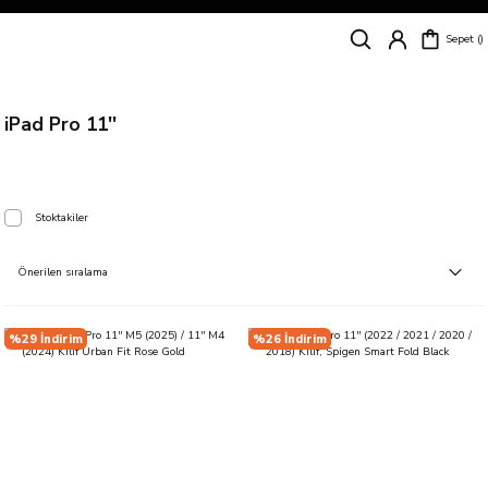
Siparişleriniz
5 İş Günü İçerisinde Kargoda!
Sepet
Kapıda Ödeme Kolaylığı, Kredi Kartı ile Taksitli Hızlı ve Güvenli Alışveriş!
Hemen Keşfet!
Süper İndirimli Fiyatlar
Hemen Tıkla Alışverişe Başla!
iPad Pro 11''
Stoktakiler
%29 İndirim
%26 İndirim