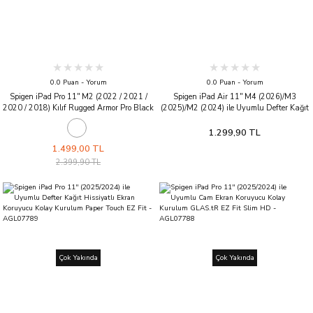
0.0 Puan - Yorum
0.0 Puan - Yorum
Spigen iPad Pro 11'' M2 (2022 / 2021 /
Spigen iPad Air 11'' M4 (2026)/M3
2020 / 2018) Kılıf Rugged Armor Pro Black
(2025)/M2 (2024) ile Uyumlu Defter Kağıt
Hissiyatlı Ekran Koruyucu Kolay Kurulum
Paper Touch EZ Fit - AGL07799
1.299,90 TL
1.499,00 TL
2.399,90 TL
Çok Yakında
Çok Yakında