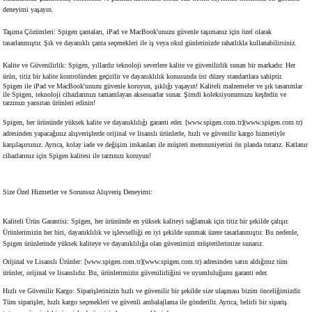
deneyimi yaşayın.
Taşıma Çözümleri: Spigen çantaları, iPad ve MacBook'unuzu güvenle taşımanız için özel olarak
tasarlanmıştır. Şık ve dayanıklı çanta seçenekleri ile iş veya okul günlerinizde rahatlıkla kullanabilirsiniz.
Kalite ve Güvenilirlik: Spigen, yıllardır teknoloji severlere kalite ve güvenilirlik sunan bir markadır. Her
ürün, titiz bir kalite kontrolünden geçirilir ve dayanıklılık konusunda üst düzey standartlara sahiptir.
Spigen ile iPad ve MacBook'unuzu güvenle koruyun, şıklığı yaşayın! Kaliteli malzemeler ve şık tasarımlar
ile Spigen, teknoloji cihazlarınızı tamamlayan aksesuarlar sunar. Şimdi koleksiyonumuzu keşfedin ve
tarzınızı yansıtan ürünleri edinin!
Spigen, her ürününde yüksek kalite ve dayanıklılığı garanti eder. [www.spigen.com.tr](www.spigen.com.tr)
adresinden yapacağınız alışverişlerde orijinal ve lisanslı ürünlerle, hızlı ve güvenilir kargo hizmetiyle
karşılaşırsınız. Ayrıca, kolay iade ve değişim imkanları ile müşteri memnuniyetini ön planda tutarız. Katlanır
cihazlarınız için Spigen kalitesi ile tarzınızı koruyun!
Size Özel Hizmetler ve Sorunsuz Alışveriş Deneyimi:
Kaliteli Ürün Garantisi: Spigen, her ürününde en yüksek kaliteyi sağlamak için titiz bir şekilde çalışır.
Ürünlerimizin her biri, dayanıklılık ve işlevselliği en iyi şekilde sunmak üzere tasarlanmıştır. Bu nedenle,
Spigen ürünlerinde yüksek kaliteye ve dayanıklılığa olan güvenimizi müşterilerimize sunarız.
Orijinal ve Lisanslı Ürünler: [www.spigen.com.tr](www.spigen.com.tr) adresinden satın aldığınız tüm
ürünler, orijinal ve lisanslıdır. Bu, ürünlerimizin güvenilirliğini ve uyumluluğunu garanti eder.
Hızlı ve Güvenilir Kargo: Siparişlerinizin hızlı ve güvenilir bir şekilde size ulaşması bizim önceliğimizdir.
Tüm siparişler, hızlı kargo seçenekleri ve güvenli ambalajlama ile gönderilir. Ayrıca, belirli bir sipariş