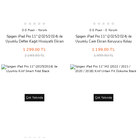
0.0 Puan - Yorum
0.0 Puan - 0 Yorum
Spigen iPad Pro 11'' (2025/2024) ile
Spigen iPad Pro 11'' (2025/2024) ile
Uyumlu Defter Kağıt Hissiyatlı Ekran
Uyumlu Cam Ekran Koruyucu Kolay
Koruyucu Kolay Kurulum Paper Touch EZ
Kurulum GLAS.tR EZ Fit Slim HD -
1.299,00 TL
1.199,00 TL
Fit - AGL07789
AGL07788
2.249,90 TL
1.999,90 TL
Çok Yakında
Çok Yakında