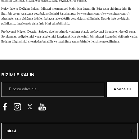
tutarının üzerindeki siparişlerde ücretsiz kargo seçenekleri de sunarız.
Kolay İade ve Değişim İmkanı: Müşteri memnuniyeti bizim için önemlidir. Eğer satın aldığınız ürün ile
ilgili bir sorun yaşarsanız veya beklentilerinizi karşılamazsa, [www.spigen.com.tr](www.spigen.com.tr)
adresinden satın aldığınız ürünleri kolayca iade edebilir veya değiştirebilirsiniz. Detaylı iade ve değişim
politikamızı inceleyerek daha fazla bilgi edinebilirsiniz.
Profesyonel Müşteri Desteği: Spigen, size her adımda yardımcı olacak profesyonel bir müşteri desteği sunar.
Sorularınızı, endişelerinizi veya taleplerinizi karşılamak için deneyimli bir müşteri hizmetleri ekibimiz vardır.
İletişim bilgilerimizi sitemizden bulabilir ve istediğiniz zaman bizimle iletişime geçebilirsiniz.
BİZİMLE KALIN
Abone Ol
BİLGİ