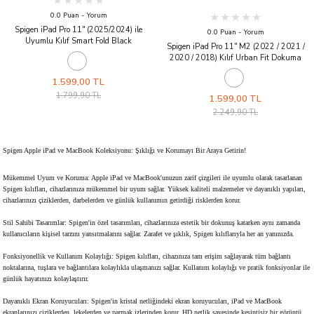
0.0 Puan - Yorum
Spigen iPad Pro 11'' (2025/2024) ile
0.0 Puan - Yorum
Uyumlu Kılıf Smart Fold Black
Spigen iPad Pro 11'' M2 (2022 / 2021 /
2020 / 2018) Kılıf Urban Fit Dokuma
Black
1.599,00 TL
1.799,90 TL
1.599,00 TL
2.249,90 TL
Spigen Apple iPad ve MacBook Koleksiyonu: Şıklığı ve Korumayı Bir Araya Getirin!
Mükemmel Uyum ve Koruma: Apple iPad ve MacBook'unuzun zarif çizgileri ile uyumlu olarak tasarlanan
Spigen kılıfları, cihazlarınıza mükemmel bir uyum sağlar. Yüksek kaliteli malzemeler ve dayanıklı yapıları,
cihazlarınızı çiziklerden, darbelerden ve günlük kullanımın getirdiği risklerden korur.
Stil Sahibi Tasarımlar: Spigen'in özel tasarımları, cihazlarınıza estetik bir dokunuş katarken aynı zamanda
kullanıcıların kişisel tarzını yansıtmalarını sağlar. Zarafet ve şıklık, Spigen kılıflarıyla her an yanınızda.
Fonksiyonellik ve Kullanım Kolaylığı: Spigen kılıfları, cihazınıza tam erişim sağlayarak tüm bağlantı
noktalarına, tuşlara ve bağlantılara kolaylıkla ulaşmanızı sağlar. Kullanım kolaylığı ve pratik fonksiyonlar ile
günlük hayatınızı kolaylaştırır.
Dayanıklı Ekran Koruyucuları: Spigen'in kristal netliğindeki ekran koruyucuları, iPad ve MacBook
ekranlarınızı çiziklerden, lekelerden ve parmak izlerinden korur. HD netlik sayesinde kesintisiz bir görüntü