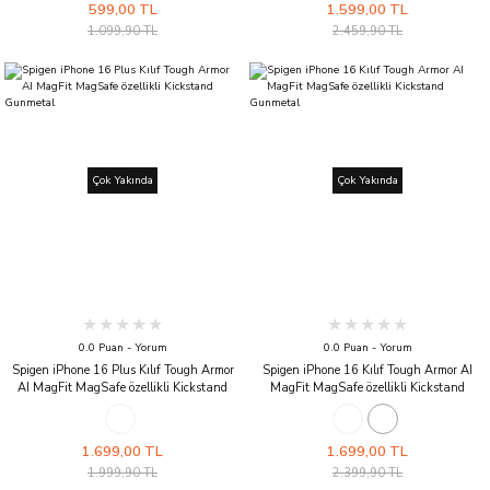
599,00 TL
1.599,00 TL
1.099,90 TL
2.459,90 TL
Çok Yakında
Çok Yakında
0.0 Puan - Yorum
0.0 Puan - Yorum
Spigen iPhone 16 Plus Kılıf Tough Armor
Spigen iPhone 16 Kılıf Tough Armor AI
AI MagFit MagSafe özellikli Kickstand
MagFit MagSafe özellikli Kickstand
Gunmetal
Gunmetal
1.699,00 TL
1.699,00 TL
1.999,90 TL
2.399,90 TL