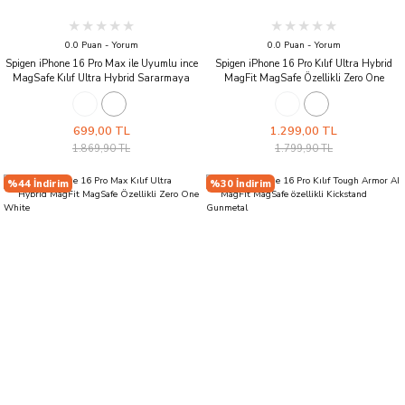
0.0 Puan - Yorum
0.0 Puan - Yorum
Spigen iPhone 16 Pro Max ile Uyumlu ince
Spigen iPhone 16 Pro Kılıf Ultra Hybrid
MagSafe Kılıf Ultra Hybrid Sararmaya
MagFit MagSafe Özellikli Zero One
Dayanıklı DuraClear™ Hava Kanalı
Natural Titanium
Teknolojisi™ Askeri Sınıf Koruma MagFit
Tasarım Kapak Classic Black
699,00 TL
1.299,00 TL
1.869,90 TL
1.799,90 TL
%44 İndirim
%30 İndirim