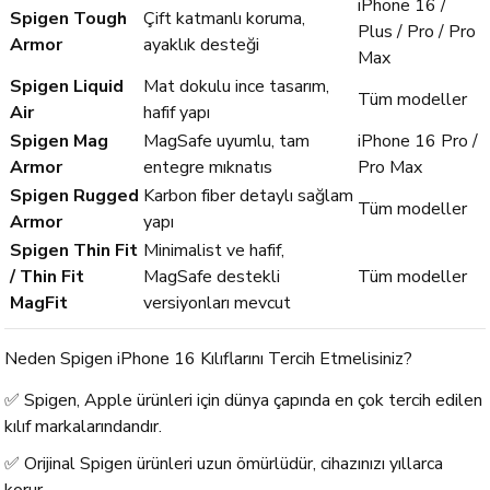
iPhone 16 /
Spigen Tough
Çift katmanlı koruma,
Plus / Pro / Pro
Armor
ayaklık desteği
Max
Spigen Liquid
Mat dokulu ince tasarım,
Tüm modeller
Air
hafif yapı
Spigen Mag
MagSafe uyumlu, tam
iPhone 16 Pro /
Armor
entegre mıknatıs
Pro Max
Spigen Rugged
Karbon fiber detaylı sağlam
Tüm modeller
Armor
yapı
Spigen Thin Fit
Minimalist ve hafif,
/ Thin Fit
MagSafe destekli
Tüm modeller
MagFit
versiyonları mevcut
Neden Spigen iPhone 16 Kılıflarını Tercih Etmelisiniz?
✅ Spigen, Apple ürünleri için dünya çapında en çok tercih edilen
kılıf markalarındandır.
✅ Orijinal Spigen ürünleri uzun ömürlüdür, cihazınızı yıllarca