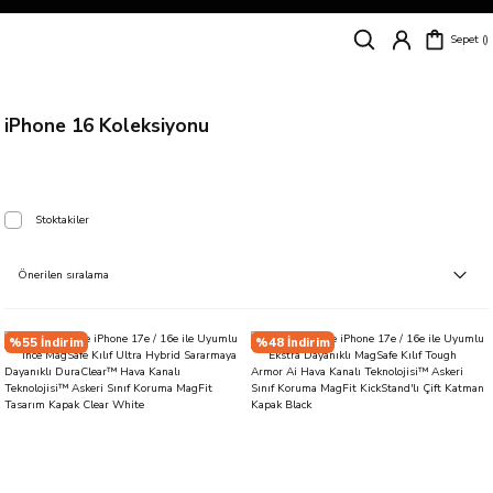
Siparişleriniz
5 İş Günü İçerisinde Kargoda!
Sepet
Kapıda Ödeme Kolaylığı, Kredi Kartı ile Taksitli Hızlı ve Güvenli Alışveriş!
Hemen Keşfet!
Süper İndirimli Fiyatlar
Hemen Tıkla Alışverişe Başla!
iPhone 16 Koleksiyonu
Stoktakiler
%55 İndirim
%48 İndirim