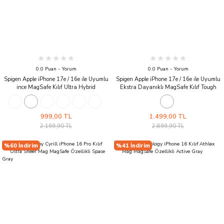
0.0 Puan - Yorum
0.0 Puan - Yorum
Spigen Apple iPhone 17e / 16e ile Uyumlu
Spigen Apple iPhone 17e / 16e ile Uyumlu
ince MagSafe Kılıf Ultra Hybrid
Ekstra Dayanıklı MagSafe Kılıf Tough
Sararmaya Dayanıklı DuraClear™ Hava
Armor Ai Hava Kanalı Teknolojisi™ Askeri
Kanalı Teknolojisi™ Askeri Sınıf Koruma
Sınıf Koruma MagFit KickStand'lı Çift
MagFit Tasarım Kapak Clear White
Katman Kapak Black
999,00 TL
1.499,00 TL
2.199,90 TL
2.899,90 TL
%60 İndirim
%41 İndirim