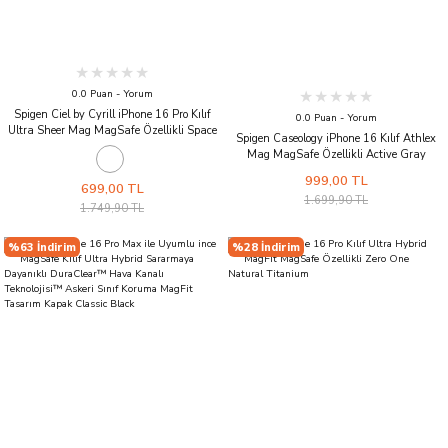
0.0 Puan - Yorum
Spigen Ciel by Cyrill iPhone 16 Pro Kılıf
0.0 Puan - Yorum
Ultra Sheer Mag MagSafe Özellikli Space
Spigen Caseology iPhone 16 Kılıf Athlex
Gray
Mag MagSafe Özellikli Active Gray
999,00 TL
699,00 TL
1.699,90 TL
1.749,90 TL
%63 İndirim
%28 İndirim