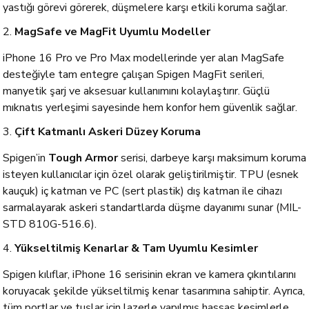
yastığı görevi görerek, düşmelere karşı etkili koruma sağlar.
2.
MagSafe ve MagFit Uyumlu Modeller
iPhone 16 Pro ve Pro Max modellerinde yer alan MagSafe
desteğiyle tam entegre çalışan Spigen MagFit serileri,
manyetik şarj ve aksesuar kullanımını kolaylaştırır. Güçlü
mıknatıs yerleşimi sayesinde hem konfor hem güvenlik sağlar.
3.
Çift Katmanlı Askeri Düzey Koruma
Spigen’in
Tough Armor
serisi, darbeye karşı maksimum koruma
isteyen kullanıcılar için özel olarak geliştirilmiştir. TPU (esnek
kauçuk) iç katman ve PC (sert plastik) dış katman ile cihazı
sarmalayarak askeri standartlarda düşme dayanımı sunar (MIL-
STD 810G-516.6).
4.
Yükseltilmiş Kenarlar & Tam Uyumlu Kesimler
Spigen kılıflar, iPhone 16 serisinin ekran ve kamera çıkıntılarını
koruyacak şekilde yükseltilmiş kenar tasarımına sahiptir. Ayrıca,
tüm portlar ve tuşlar için lazerle yapılmış hassas kesimlerle