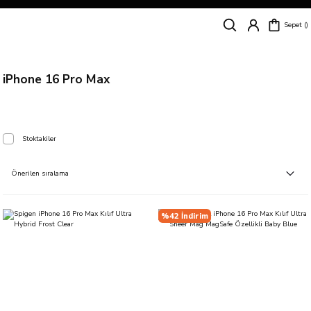
Siparişleriniz
5 İş Günü İçerisinde Kargoda!
Sepet
Kapıda Ödeme Kolaylığı, Kredi Kartı ile Taksitli Hızlı ve Güvenli Alışveriş!
Hemen Keşfet!
Süper İndirimli Fiyatlar
Hemen Tıkla Alışverişe Başla!
iPhone 16 Pro Max
Stoktakiler
%42 İndirim