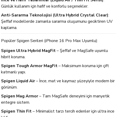
İnce ve Hafif Tasarımlar (Liquid Air / Thin Fit Serisi)
:
Günlük kullanım için hafif ve konforlu seçenekler.
Anti-Sararma Teknolojisi (Ultra Hybrid Crystal Clear)
:
Şeffaf modellerde zamanla sararma oluşumunu geciktiren UV
kaplama.
Popüler Spigen Serileri (iPhone 16 Pro Max Uyumlu):
Spigen Ultra Hybrid MagFit
– Şeffaf ve MagSafe uyumlu
hibrit koruma.
Spigen Tough Armor MagFit
– Maksimum koruma için çift
katmanlı yapı.
Spigen Liquid Air
– İnce, mat ve kaymaz yüzeyiyle modern bir
görünüm.
Spigen Mag Armor
– Tam MagSafe deneyimi için manyetik
entegre sistem.
Spigen Thin Fit
– Minimalist tarzı tercih edenler için ultra ince