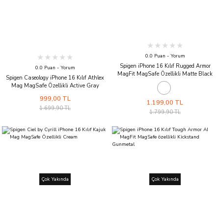
0.0 Puan - Yorum
Spigen iPhone 16 Kılıf Rugged Armor
0.0 Puan - Yorum
MagFit MagSafe Özellikli Matte Black
Spigen Caseology iPhone 16 Kılıf Athlex
Mag MagSafe Özellikli Active Gray
999,00 TL
1.199,00 TL
1.699,90 TL
1.799,90 TL
Çok Yakında
Çok Yakında