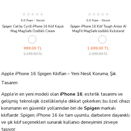
0.0 Puan - Yorum
0.0 Puan - Yorum
Spigen Ciel by Cyrill iPhone 16 Kılıf Kajuk
Spigen iPhone 16 Kılıf Tough Armor AI
Mag MagSafe Özellikli Cream
MagFit MagSafe özellikli Kickstand
Gunmetal
999,00 TL
1.699,00 TL
1.299,90 TL
2.399,90 TL
Apple iPhone 16 Spigen Kılıfları – Yeni Nesil Koruma, Şık
Tasarım
Apple’ın en yeni modeli olan
iPhone 16
, estetik tasarımı ve
gelişmiş teknolojik özellikleriyle dikkat çekerken; bu özel cihazı
korumanın en güvenilir yollarından biri de
Spigen
markalı
kılıflardır. Spigen, iPhone 16 ile tam uyumlu, darbelere dayanıklı
ve şık kılıf seçenekleri sunarak kullanıcı deneyimini zirveye
taşıyor.