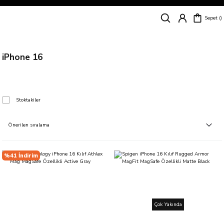
Siparişleriniz
5 İş Günü İçerisinde Kargoda!
Sepet
Kapıda Ödeme Kolaylığı, Kredi Kartı ile Taksitli Hızlı ve Güvenli Alışveriş!
Hemen Keşfet!
Süper İndirimli Fiyatlar
Hemen Tıkla Alışverişe Başla!
iPhone 16
Stoktakiler
%41 İndirim
Çok Yakında