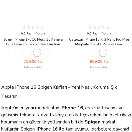
0.0 Puan - Yorum
0.0 Puan - Yorum
Spigen iPhone 17 / 16 Plus / 16 Kamera
Caseology iPhone 16 Kılıf Nano Pop Mag
Lens Camı Koruyucu Kolay Kurulum
MagSafe Özellikli Papaya Gray
Glas.tR EZ Fit Optik Pro (2 Adet) Purple
799,00 TL
899,00 TL
1.499,90 TL
1.599,90 TL
Apple iPhone 16 Spigen Kılıfları – Yeni Nesil Koruma, Şık
Tasarım
Apple’ın en yeni modeli olan
iPhone 16
, estetik tasarımı ve
gelişmiş teknolojik özellikleriyle dikkat çekerken; bu özel cihazı
korumanın en güvenilir yollarından biri de
Spigen
markalı
kılıflardır. Spigen, iPhone 16 ile tam uyumlu, darbelere dayanıklı