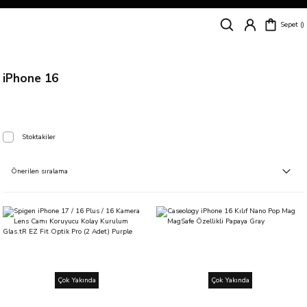
Siparişleriniz
5 İş Günü İçerisinde Kargoda!
Sepet
Kapıda Ödeme Kolaylığı, Kredi Kartı ile Taksitli Hızlı ve Güvenli Alışveriş!
Hemen Keşfet!
Süper İndirimli Fiyatlar
Hemen Tıkla Alışverişe Başla!
iPhone 16
Stoktakiler
Çok Yakında
Çok Yakında