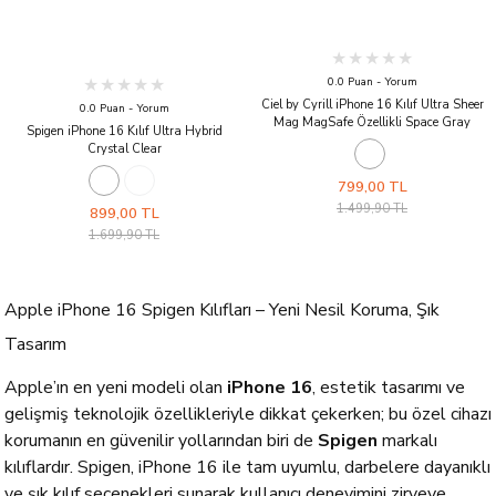
0.0 Puan - Yorum
Ciel by Cyrill iPhone 16 Kılıf Ultra Sheer
0.0 Puan - Yorum
Mag MagSafe Özellikli Space Gray
Spigen iPhone 16 Kılıf Ultra Hybrid
Crystal Clear
799,00 TL
1.499,90 TL
899,00 TL
1.699,90 TL
Apple iPhone 16 Spigen Kılıfları – Yeni Nesil Koruma, Şık
Tasarım
Apple’ın en yeni modeli olan
iPhone 16
, estetik tasarımı ve
gelişmiş teknolojik özellikleriyle dikkat çekerken; bu özel cihazı
korumanın en güvenilir yollarından biri de
Spigen
markalı
kılıflardır. Spigen, iPhone 16 ile tam uyumlu, darbelere dayanıklı
ve şık kılıf seçenekleri sunarak kullanıcı deneyimini zirveye