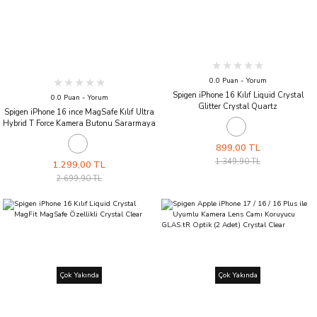
0.0 Puan - Yorum
Spigen iPhone 16 Kılıf Liquid Crystal
0.0 Puan - Yorum
Glitter Crystal Quartz
Spigen iPhone 16 ince MagSafe Kılıf Ultra
Hybrid T Force Kamera Butonu Sararmaya
Dayanıklı DuraClear™ Hava Kanalı
Teknolojisi™ Askeri Sınıf Koruma MagFit
899,00 TL
Şeffaf Kapak White
1.349,90 TL
1.299,00 TL
2.699,90 TL
Çok Yakında
Çok Yakında