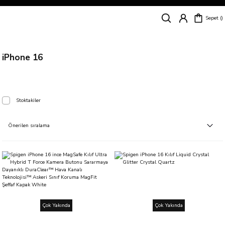
Siparişleriniz
5 İş Günü İçerisinde Kargoda!
Sepet
Kapıda Ödeme Kolaylığı, Kredi Kartı ile Taksitli Hızlı ve Güvenli Alışveriş!
Hemen Keşfet!
Süper İndirimli Fiyatlar
Hemen Tıkla Alışverişe Başla!
iPhone 16
Stoktakiler
Çok Yakında
Çok Yakında