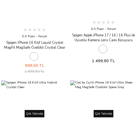
0.0 Puan - Yorum
Spigen Apple iPhone 17 / 16 / 16 Plus ile
0.0 Puan - Yorum
Uyumlu Kamera Lens Camı Koruyucu
Spigen iPhone 16 Kılıf Liquid Crystal
GLAS.tR Optik (2 Adet) Crystal Clear
MagFit MagSafe Özellikli Crystal Clear
1.499,90 TL
999,00 TL
1.499,90 TL
Çok Yakında
Çok Yakında