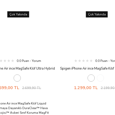
Çok Yakında
Çok Yakında
0.0 Puan - Yorum
0.0 Puan - Y
e Air ince MagSafe Kılıf Ultra Hybrid
Spigen iPhone Air ince MagSafe Kılıf
l Stand'lı Sararmaya Dayanıklı
Sararmaya Dayanıklı DuraClear™ H
™ Hava Kanalı Teknolojisi™ Askeri
Teknolojisi™ Askeri Sınıf Koruma 
ma MagFit Şeffaf Kapak Clear White
Kapak Frost Black
699,00 TL
1.299,00 TL
2.699,90 TL
2.199,90