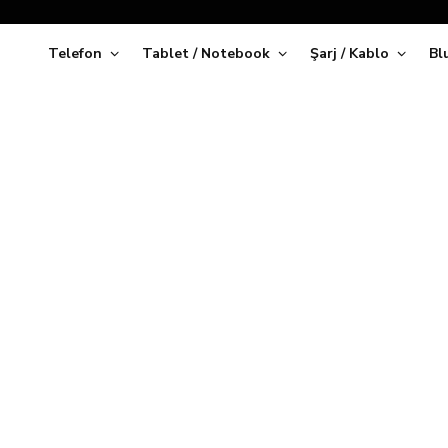
Telefon
Tablet / Notebook
Şarj / Kablo
Bl
Kap
iPhone Air