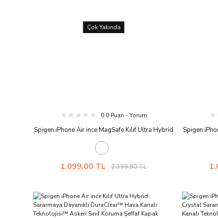
Çok Yakında
0.0 Puan - Yorum
Spigen iPhone Air ince MagSafe Kılıf Ultra Hybrid
Spigen iPhon
Sararmaya Dayanıklı DuraClear™ Hava Kanalı
S Meta
Teknolojisi™ Askeri Sınıf Koruma MagFit Zero
DuraClear
One Tasarım Kapak Zero One Black
Sınıf Koru
1.099,00 TL
1.
2.399,90 TL