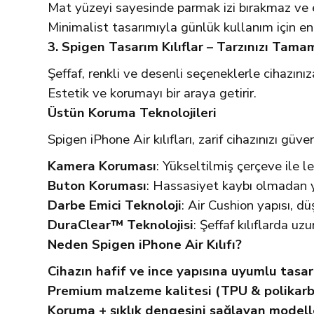
Mat yüzeyi sayesinde parmak izi bırakmaz ve
Minimalist tasarımıyla günlük kullanım için en
3. Spigen Tasarım Kılıflar – Tarzınızı Tama
Şeffaf, renkli ve desenli seçeneklerle cihazınız
Estetik ve korumayı bir araya getirir.
Üstün Koruma Teknolojileri
Spigen iPhone Air kılıfları, zarif cihazınızı güv
Kamera Koruması
: Yükseltilmiş çerçeve ile l
Buton Koruması
: Hassasiyet kaybı olmadan y
Darbe Emici Teknoloji
: Air Cushion yapısı, d
DuraClear™ Teknolojisi
: Şeffaf kılıflarda uz
Neden Spigen iPhone Air Kılıfı?
Cihazın hafif ve ince yapısına uyumlu tasa
Premium malzeme kalitesi (TPU & polikar
Koruma + şıklık dengesini sağlayan modell