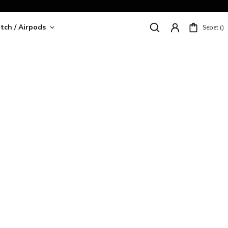
tch / Airpods
Sepet
riş!