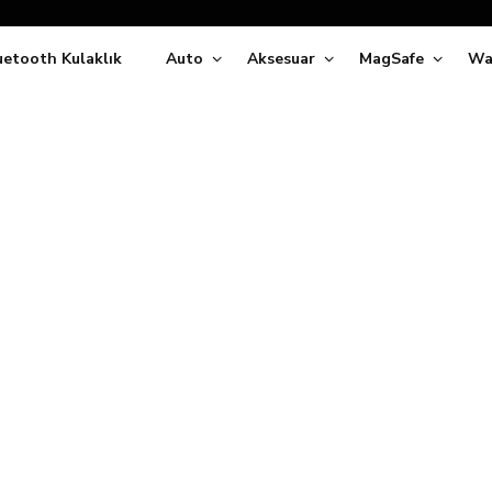
Siparişleriniz
5 İş Günü İçerisinde Kargoda!
uetooth Kulaklık
Auto
Aksesuar
MagSafe
Wa
ıda Ödeme Kolaylığı, Kredi Kartı ile Taksitli Hızlı ve Güvenli Alışve
Hemen Keşfet!
Süper İndirimli Fiyatlar
Hemen Tıkla Alışverişe Başla!