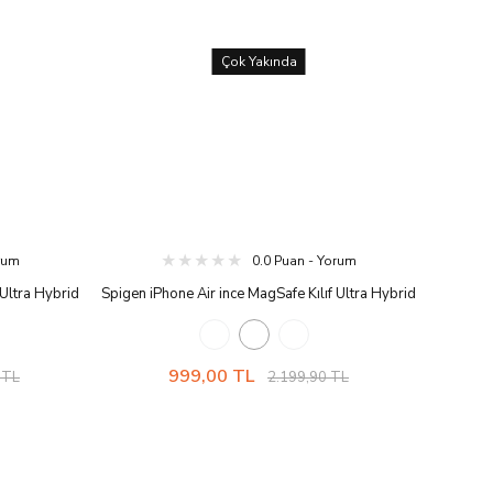
Çok Yakında
orum
0.0 Puan - Yorum
 Ultra Hybrid
Spigen iPhone Air ince MagSafe Kılıf Ultra Hybrid
ava Kanalı
Sararmaya Dayanıklı DuraClear™ Hava Kanalı
MagFit Mat
Teknolojisi™ Askeri Sınıf Koruma MagFit Şeffaf
Kapak Clear Graphite
999,00 TL
 TL
2.199,90 TL