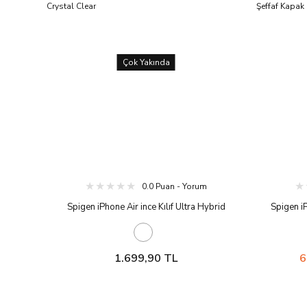
Çok Yakında
0.0 Puan - Yorum
Spigen iPhone Air ince Kılıf Ultra Hybrid
Spigen iP
Sararmaya Dayanıklı DuraClear™ Hava Kanalı
Crystal Sa
Teknolojisi™ Askeri Sınıf Koruma Şeffaf Kapak
Kanalı Tekn
Crystal Clear
1.699,90 TL
6