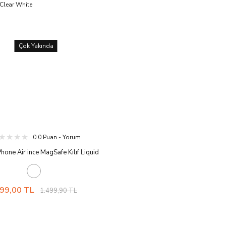
Çok Yakında
0.0 Puan - Yorum
hone Air ince MagSafe Kılıf Liquid
rarmaya Dayanıklı DuraClear™ Hava
olojisi™ Askeri Sınıf Koruma MagFit
Şeffaf Kapak Clear White
99,00 TL
1.499,90 TL