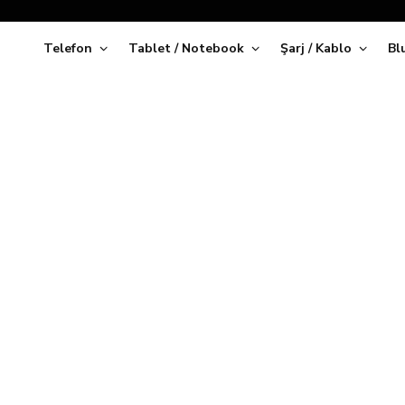
Telefon
Tablet / Notebook
Şarj / Kablo
Bl
Kap
iPhone 17 Koleksiyonu