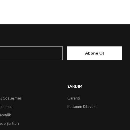
Abone Ol
YARDIM
ış Sözleşmesi
Garanti
eslimat
Kullanım Kılavuzu
üvenlik
ade Şartları