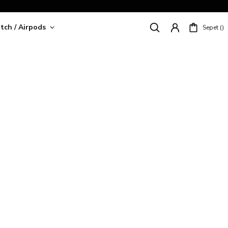
tch / Airpods
Sepet
riş!