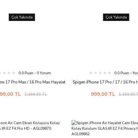
Çok Yakında
Çok Yakında
0.0 Puan - 0 Yorum
0.0 Puan - Y
ne 17 Pro Max / 16 Pro Max Hayalet
Spigen iPhone 17 Pro / 17 / 16 Pro
Koruyucu Kolay Kurulum Glas.tR EZ
Ekran Koruyucu Kolay Kurulum Glas.t
99,00 TL
999,00 TL
1.499,90 TL
1.499,90 
 Pro HD Privacy - AGL10096
HD Privacy - AGL1009