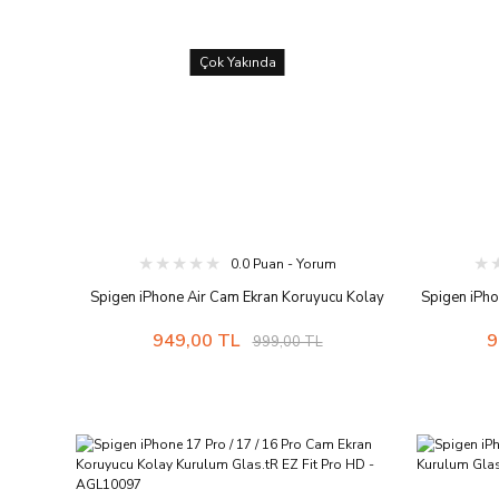
Çok Yakında
0.0 Puan - Yorum
Spigen iPhone Air Cam Ekran Koruyucu Kolay
Spigen iPho
Kurulum GLAS.tR EZ Fit Slim HD (2 Adet)
Cam Ekran 
949,00 TL
9
999,00 TL
Fit