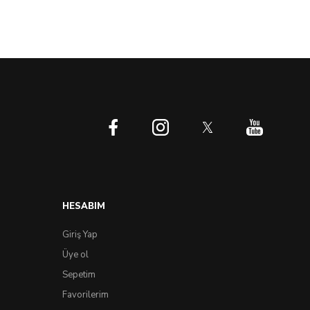
HESABIM
Giriş Yap
Üye ol
Sepetim
Favorilerim