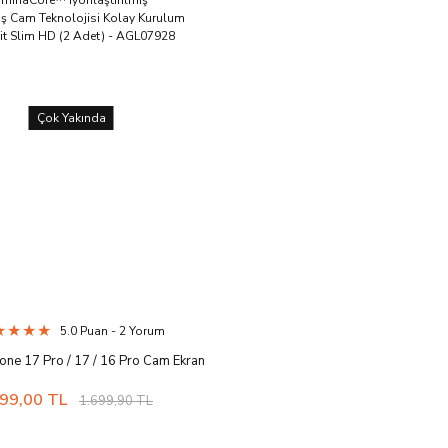
Çok Yakında
5.0 Puan - 2 Yorum
one 17 Pro / 17 / 16 Pro Cam Ekran
u AluminaCore™ iyonlaştırılmış
99,00 TL
1.699,90 TL
lmiş Cam Teknolojisi Kolay Kurulum
Z Fit Slim HD (2 Adet) - AGL07928