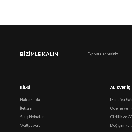
BİZİMLE KALIN
BİLGİ
ALIŞVERİŞ
Hakkımızda
Mesafeli Sat
İletişim
Ödeme ve T
Satış Noktaları
Gizlilik ve G
Wallpapers
Değişim ve İ