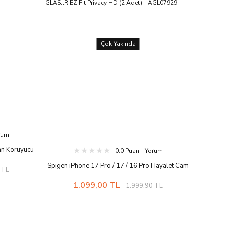
Çok Yakında
orum
an Koruyucu
0.0 Puan - Yorum
vacy HD (2
Spigen iPhone 17 Pro / 17 / 16 Pro Hayalet Cam
 TL
Ekran Koruyucu AluminaCore™ iyonlaştırılmış
1.099,00 TL
1.999,90 TL
Güçlendirilmiş Cam Teknolojisi Kolay Kurulum
GLAS.tR EZ Fit Privacy HD (2 Adet) - AGL07929