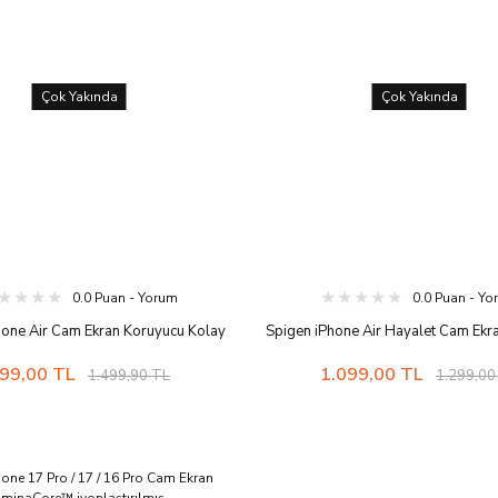
Çok Yakında
Çok Yakında
0.0 Puan - Yorum
0.0 Puan - Y
hone Air Cam Ekran Koruyucu Kolay
Spigen iPhone Air Hayalet Cam Ekr
Glas.tR EZ Fit Pro HD - AGL09870
Kolay Kurulum GLAS.tR EZ Fit Pri
99,00 TL
1.099,00 TL
1.499,90 TL
1.299,00
Adet) - AGL09862