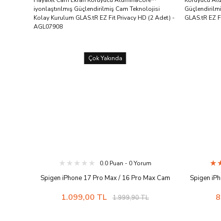
Çok Yakında
0.0 Puan - 0 Yorum
Spigen iPhone 17 Pro Max / 16 Pro Max Cam
Spigen iPh
Hayalet Cam Ekran Koruyucu AluminaCore™
Koruyuc
1.099,00 TL
8
1.999,90 TL
iyonlaştırılmış Güçlendirilmiş Cam Teknolojisi
Güçlendiri
Kolay Kurulum GLAS.tR EZ Fit Privacy HD (2
GLAS.tR E
Adet) - AGL07908