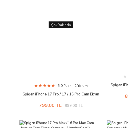
Çok Yakında
Spigen iP
5.0 Puan - 2 Yorum
Kurulum 
Spigen iPhone 17 Pro / 17 / 16 Pro Cam Ekran
8
Koruyucu Kolay Kurulum Glas.tR EZ Fit Pro HD -
799,00 TL
999,00 TL
AGL10097