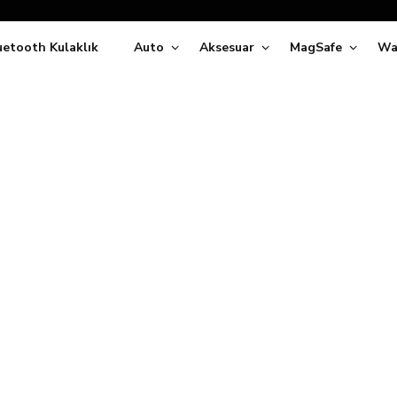
Siparişleriniz
5 İş Günü İçerisinde Kargoda!
uetooth Kulaklık
Auto
Aksesuar
MagSafe
Wa
ıda Ödeme Kolaylığı, Kredi Kartı ile Taksitli Hızlı ve Güvenli Alışve
Hemen Keşfet!
Süper İndirimli Fiyatlar
Hemen Tıkla Alışverişe Başla!