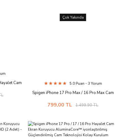
Çok Yakında
orum
 Hayalet Cam
5.0 Puan - 3 Yorum
R EZ Fit Pro
Spigen iPhone 17 Pro Max / 16 Pro Max Cam
TL
8
Ekran Koruyucu Kolay Kurulum Glas.tR EZ Fit Pro
799,00 TL
1.499,90 TL
HD - AGL10095