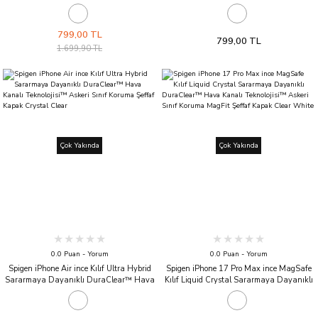
Hava Kanalı Teknolojisi™ Askeri Sınıf
Kanalı Teknolojisi™ Askeri Sınıf Koruma
Koruma Şeffaf Kapak Crystal Clear
Şeffaf Kapak Matte Black
799,00 TL
799,00 TL
1.699,90 TL
Çok Yakında
Çok Yakında
0.0 Puan - Yorum
0.0 Puan - Yorum
Spigen iPhone Air ince Kılıf Ultra Hybrid
Spigen iPhone 17 Pro Max ince MagSafe
Sararmaya Dayanıklı DuraClear™ Hava
Kılıf Liquid Crystal Sararmaya Dayanıklı
Kanalı Teknolojisi™ Askeri Sınıf Koruma
DuraClear™ Hava Kanalı Teknolojisi™
Şeffaf Kapak Crystal Clear
Askeri Sınıf Koruma MagFit Şeffaf Kapak
Clear White