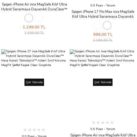
Spigen iPhone Air ince MagSafe Kılıf Ultra
0.0 Puan - Yorum
Hybrid Sararmaya Dayanıklı DuraClear™
Spigen iPhone 17 Pro Max ince MagSafe
Hava Kanalı Teknolojisi™ Askeri Sınıf
Kılıf Ultra Hybrid Sararmaya Dayanıklı
Koruma MagFit Mat Kapak Frost Black
DuraClear™ Hava Kanalı Teknolojisi™
Askeri Sınıf Koruma MagFit Şeffaf Kapak
1.299,00 TL
Clear White
2.199,90 TL
999,00 TL
2.199,90 TL
Çok Yakında
Çok Yakında
0.0 Puan - Yorum
Spigen iPhone Air ince MagSafe Kılıf Ultra
0.0 Puan - Yorum