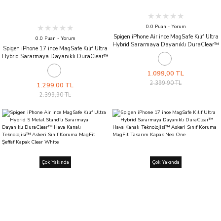
0.0 Puan - Yorum
Spigen iPhone Air ince MagSafe Kılıf Ultra
0.0 Puan - Yorum
Hybrid Sararmaya Dayanıklı DuraClear™
Spigen iPhone 17 ince MagSafe Kılıf Ultra
Hava Kanalı Teknolojisi™ Askeri Sınıf
Hybrid Sararmaya Dayanıklı DuraClear™
Koruma MagFit Zero One Tasarım Kapak
Hava Kanalı Teknolojisi™ Askeri Sınıf
Zero One Black
Koruma MagFit Zero One Tasarım Kapak
1.099,00 TL
Zero One White
2.399,90 TL
1.299,00 TL
2.399,90 TL
Çok Yakında
Çok Yakında