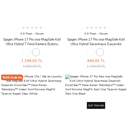
0.0 Puan - Yorum
0.0 Puan - Yorum
Spigen iPhone 17 Pro ince MagSafe Kılıf
Spigen iPhone 17 Pro ince MagSafe Kılıf
Ultra Hybrid T Force Kamera Butonu
Ultra Hybrid Sararmaya Dayanıklı
Sararmaya Dayanıklı DuraClear™ Hava
DuraClear™ Hava Kanalı Teknolojisi™
Kanalı Teknolojisi™ Askeri Sınıf Koruma
Askeri Sınıf Koruma MagFit Şeffaf Kapak
MagFit Şeffaf Kapak Matte Blue
Clear Graphite
1.299,00 TL
999,00 TL
1.699,90 TL
2.199,90 TL
%55 İndirim
Çok Yakında