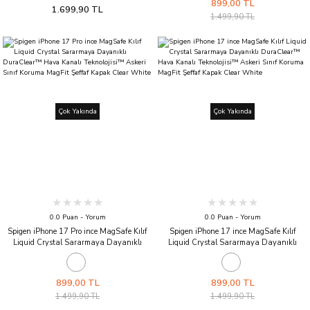
899,00 TL
1.699,90 TL
1.499,90 TL
Çok Yakında
Çok Yakında
0.0 Puan - Yorum
0.0 Puan - Yorum
Spigen iPhone 17 Pro ince MagSafe Kılıf
Spigen iPhone 17 ince MagSafe Kılıf
Liquid Crystal Sararmaya Dayanıklı
Liquid Crystal Sararmaya Dayanıklı
DuraClear™ Hava Kanalı Teknolojisi™
DuraClear™ Hava Kanalı Teknolojisi™
Askeri Sınıf Koruma MagFit Şeffaf Kapak
Askeri Sınıf Koruma MagFit Şeffaf Kapak
Clear White
Clear White
899,00 TL
899,00 TL
1.499,90 TL
1.499,90 TL