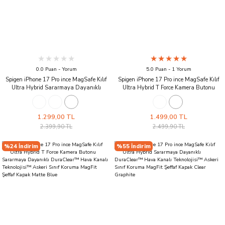
0.0 Puan - Yorum
5.0 Puan - 1 Yorum
Spigen iPhone 17 Pro ince MagSafe Kılıf
Spigen iPhone 17 Pro ince MagSafe Kılıf
Ultra Hybrid Sararmaya Dayanıklı
Ultra Hybrid T Force Kamera Butonu
DuraClear™ Hava Kanalı Teknolojisi™
Sararmaya Dayanıklı DuraClear™ Hava
Askeri Sınıf Koruma MagFit Zero One
Kanalı Teknolojisi™ Askeri Sınıf Koruma
Tasarım Kapak Zero One White
MagFit Parlak Kapak Glossy White
1.299,00 TL
1.499,00 TL
2.399,90 TL
2.499,90 TL
%24 İndirim
%55 İndirim