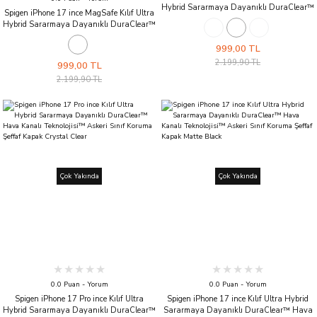
Hybrid Sararmaya Dayanıklı DuraClear™
Spigen iPhone 17 ince MagSafe Kılıf Ultra
Hava Kanalı Teknolojisi™ Askeri Sınıf
Hybrid Sararmaya Dayanıklı DuraClear™
Koruma MagFit Şeffaf Kapak Clear
Hava Kanalı Teknolojisi™ Askeri Sınıf
Graphite
Koruma MagFit Şeffaf Kapak Clear
999,00 TL
Graphite
2.199,90 TL
999,00 TL
2.199,90 TL
Çok Yakında
Çok Yakında
0.0 Puan - Yorum
0.0 Puan - Yorum
Spigen iPhone 17 Pro ince Kılıf Ultra
Spigen iPhone 17 ince Kılıf Ultra Hybrid
Hybrid Sararmaya Dayanıklı DuraClear™
Sararmaya Dayanıklı DuraClear™ Hava