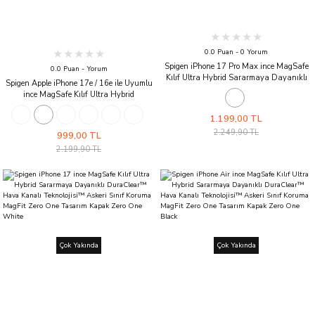
0.0 Puan - 0 Yorum
Spigen iPhone 17 Pro Max ince MagSafe
0.0 Puan - Yorum
Kılıf Ultra Hybrid Sararmaya Dayanıklı
Spigen Apple iPhone 17e / 16e ile Uyumlu
DuraClear™ Hava Kanalı Teknolojisi™
ince MagSafe Kılıf Ultra Hybrid
Askeri Sınıf Koruma MagFit Zero One
Sararmaya Dayanıklı DuraClear™ Hava
Tasarım Kapak Zero One Black
Kanalı Teknolojisi™ Askeri Sınıf Koruma
1.199,00 TL
MagFit Tasarım Kapak Clear White
2.249,90 TL
999,00 TL
2.199,90 TL
Çok Yakında
Çok Yakında