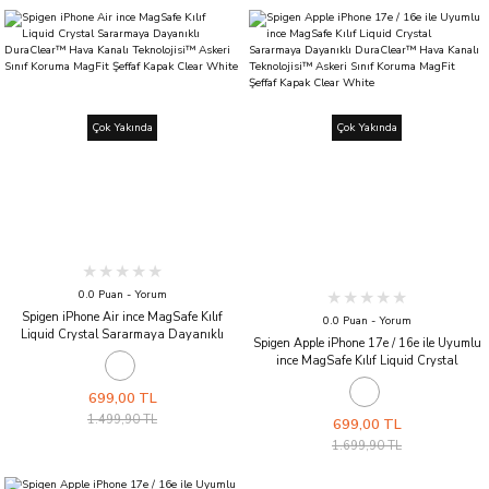
Çok Yakında
Çok Yakında
0.0 Puan - Yorum
Spigen iPhone Air ince MagSafe Kılıf
0.0 Puan - Yorum
Liquid Crystal Sararmaya Dayanıklı
Spigen Apple iPhone 17e / 16e ile Uyumlu
DuraClear™ Hava Kanalı Teknolojisi™
ince MagSafe Kılıf Liquid Crystal
Askeri Sınıf Koruma MagFit Şeffaf Kapak
Sararmaya Dayanıklı DuraClear™ Hava
Clear White
Kanalı Teknolojisi™ Askeri Sınıf Koruma
699,00 TL
MagFit Şeffaf Kapak Clear White
1.499,90 TL
699,00 TL
1.699,90 TL