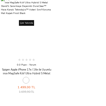
Çok Yakında
0.0 Puan - Yorum
Spigen Apple iPhone 17e / 16e ile Uyumlu
ince MagSafe Kılıf Ultra Hybrid S Metal
Stand'lı Sararmaya Dayanıklı
DuraClear™ Hava Kanalı Teknolojisi™
Askeri Sınıf Koruma Mat Kapak Frost
1.499,00 TL
Black
1.699,90 TL