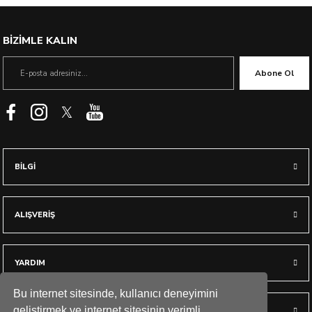
BİZİMLE KALIN
Abone Ol
BİLGİ
ALIŞVERİŞ
YARDIM
Bu internet sitesinde, kullanıcı deneyimini
geliştirmek ve internet sitesinin verimli
HESABIM