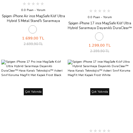
0.0 Puan - Yorum
Spigen iPhone Air ince MagSafe Kılıf Ultra
0.0 Puan - Yorum
Hybrid S Metal Stand'lı Sararmaya
Spigen iPhone 17 ince MagSafe Kılıf Ultra
Dayanıklı DuraClear™ Hava Kanalı
Hybrid Sararmaya Dayanıklı DuraClear™
Teknolojisi™ Askeri Sınıf Koruma MagFit
Hava Kanalı Teknolojisi™ Askeri Sınıf
Şeffaf Kapak Clear White
Koruma MagFit Tasarım Kapak Neo One
1.699,00 TL
2.699,90 TL
1.299,00 TL
2.399,90 TL
Çok Yakında
Çok Yakında