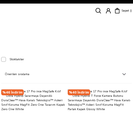
Siparişleriniz
5 İş Günü İçerisinde Kargoda!
Sepet
Kapıda Ödeme Kolaylığı, Kredi Kartı ile Taksitli Hızlı ve Güvenli Alışveriş!
Hemen Keşfet!
Süper İndirimli Fiyatlar
Hemen Tıkla Alışverişe Başla!
iPhone 17 Koleksiyonu
Stoktakiler
%46 İndirim
%40 İndirim