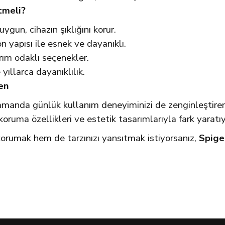
tmeli?
ygun, cihazın şıklığını korur.
 yapısı ile esnek ve dayanıklı.
arım odaklı seçenekler.
e yıllarca dayanıklılık.
gen
zamanda günlük kullanım deneyiminizi de zenginleştir
koruma özellikleri ve estetik tasarımlarıyla fark yaratıy
orumak hem de tarzınızı yansıtmak istiyorsanız,
Spige