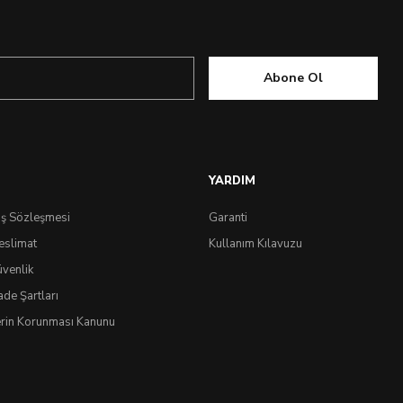
Abone Ol
YARDIM
ış Sözleşmesi
Garanti
eslimat
Kullanım Kılavuzu
üvenlik
ade Şartları
lerin Korunması Kanunu