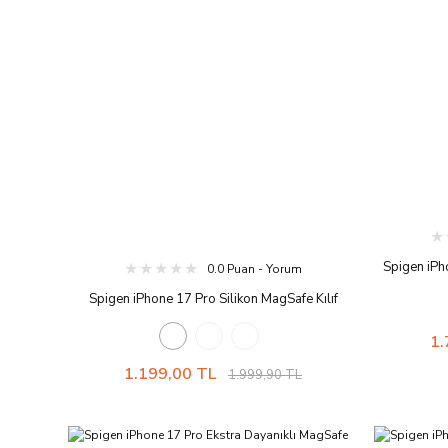
Spigen iPh
0.0 Puan - Yorum
Hava Kanal
Spigen iPhone 17 Pro Silikon MagSafe Kılıf
MagFit
Silicone Fit Hava Kanalı Teknolojisi™ Askeri Sınıf
1.
Koruma MagFit Kaymaz Kapak Black
1.199,00 TL
1.999,90 TL