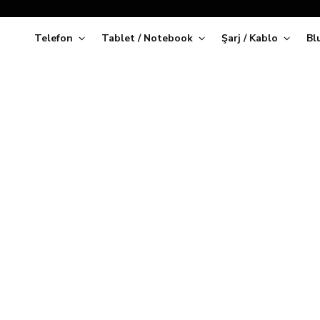
Telefon
Tablet / Notebook
Şarj / Kablo
Bl
Kap
iPhone 17 Pro