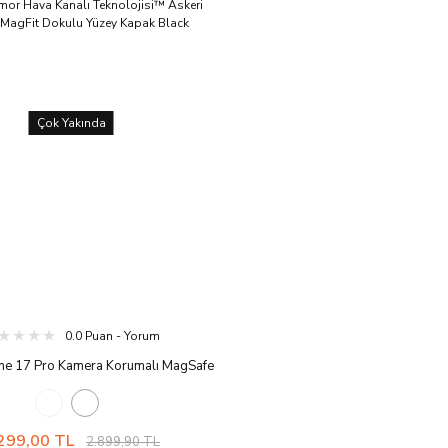
Çok Yakında
0.0 Puan - Yorum
ne 17 Pro Kamera Korumalı MagSafe
Armor Hava Kanalı Teknolojisi™ Askeri
ma MagFit Dokulu Yüzey Kapak Black
299,00 TL
2.899,90 TL