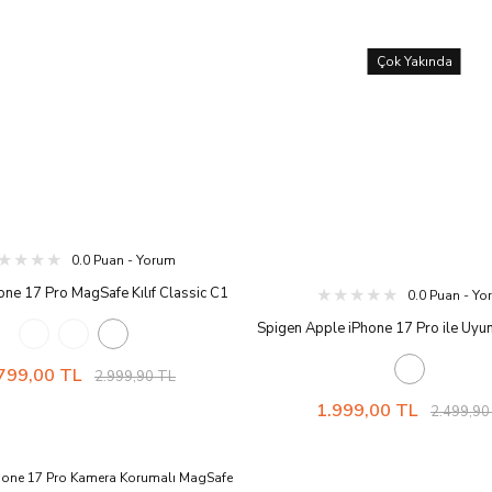
Çok Yakında
0.0 Puan - Yorum
one 17 Pro MagSafe Kılıf Classic C1
0.0 Puan - Y
ı Teknolojisi™ Askeri Sınıf Koruma
Spigen Apple iPhone 17 Pro ile Uy
 iMac Tasarım Kapak Tangerine
Kılıf Classic LS Kamera Butonu Ko
799,00 TL
Kanalı Teknolojisi™ Askeri Sınıf K
2.999,90 TL
Tasarım Kapak Stone
1.999,00 TL
2.499,90