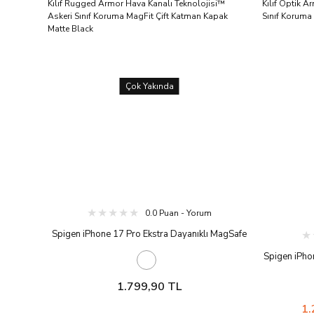
Çok Yakında
0.0 Puan - Yorum
Spigen iPhone 17 Pro Ekstra Dayanıklı MagSafe
Kılıf Rugged Armor Hava Kanalı Teknolojisi™
Spigen iPho
Askeri Sınıf Koruma MagFit Çift Katman Kapak
Kılıf Optik 
Matte Black
1.799,90 TL
Sınıf Koru
1.