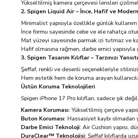
Yükseltilmiş kamera çerçevesi lensleri çizilmel
2. Spigen Liquid Air – İnce, Hafif ve Moder
Minimalist yapısıyla özellikle günlük kullanım i
İnce formu sayesinde cebe ve ele rahatça otur
Mat yüzeyi sayesinde parmak izi tutmaz ve k
Hafif olmasına rağmen, darbe emici yapısıyla 
3. Spigen Tasarım Kılıflar – Tarzınızı Yansıt
Şeffaf, renkli ve desenli seçenekleriyle stilinizi
Hem estetik hem de koruma arayan kullanıcıla
Üstün Koruma Teknolojileri
Spigen iPhone 17 Pro kılıfları, sadece şık değ
Kamera Koruması
: Yükseltilmiş çerçeve yapıs
Buton Koruması
: Hassasiyet kaybı olmadan y
Darbe Emici Teknoloji
: Air Cushion yapısı, d
DuraClear™ Teknolojisi
: Şeffaf kılıflarda uz