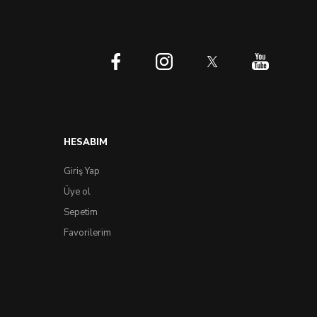
HESABIM
Giriş Yap
Üye ol
Sepetim
Favorilerim