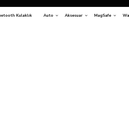
Siparişleriniz
5 İş Günü İçerisinde Kargoda!
uetooth Kulaklık
Auto
Aksesuar
MagSafe
Wa
ıda Ödeme Kolaylığı, Kredi Kartı ile Taksitli Hızlı ve Güvenli Alışve
Hemen Keşfet!
Süper İndirimli Fiyatlar
Hemen Tıkla Alışverişe Başla!