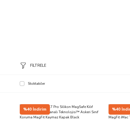
FİLTRELE
Stoktakiler
%40 İndirim
%40 İndi