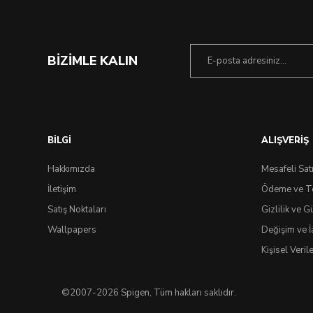
BİZİMLE KALIN
BİLGİ
ALIŞVERİŞ
Hakkımızda
Mesafeli Sat
İletişim
Ödeme ve T
Satış Noktaları
Gizlilik ve G
Wallpapers
Değişim ve İ
Kişisel Veri
©2007-2026 Spigen, Tüm hakları saklıdır.