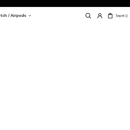
tch / Airpods
Sepet
riş!