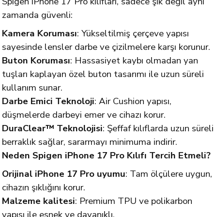
Spigen iPhone 17 Pro kılıfları, sadece şık değil aynı
zamanda güvenli:
Kamera Koruması
: Yükseltilmiş çerçeve yapısı
sayesinde lensler darbe ve çizilmelere karşı korunur.
Buton Koruması
: Hassasiyet kaybı olmadan yan
tuşları kaplayan özel buton tasarımı ile uzun süreli
kullanım sunar.
Darbe Emici Teknoloji
: Air Cushion yapısı,
düşmelerde darbeyi emer ve cihazı korur.
DuraClear™ Teknolojisi
: Şeffaf kılıflarda uzun süreli
berraklık sağlar, sararmayı minimuma indirir.
Neden Spigen iPhone 17 Pro Kılıfı Tercih Etmeli?
Orijinal iPhone 17 Pro uyumu
: Tam ölçülere uygun,
cihazın şıklığını korur.
Malzeme kalitesi
: Premium TPU ve polikarbon
yapısı ile esnek ve dayanıklı.