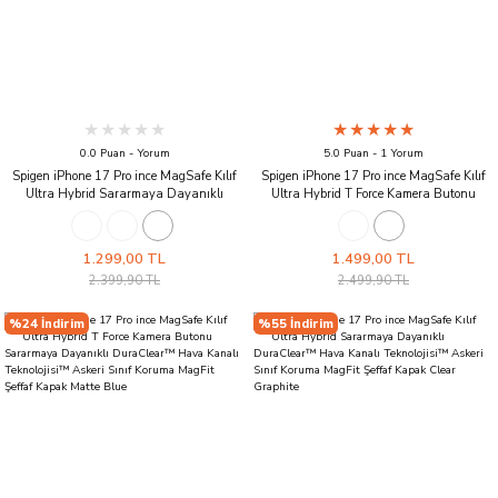
0.0 Puan - Yorum
5.0 Puan - 1 Yorum
Spigen iPhone 17 Pro ince MagSafe Kılıf
Spigen iPhone 17 Pro ince MagSafe Kılıf
Ultra Hybrid Sararmaya Dayanıklı
Ultra Hybrid T Force Kamera Butonu
DuraClear™ Hava Kanalı Teknolojisi™
Sararmaya Dayanıklı DuraClear™ Hava
Askeri Sınıf Koruma MagFit Zero One
Kanalı Teknolojisi™ Askeri Sınıf Koruma
Tasarım Kapak Zero One White
MagFit Parlak Kapak Glossy White
1.299,00 TL
1.499,00 TL
2.399,90 TL
2.499,90 TL
%24 İndirim
%55 İndirim