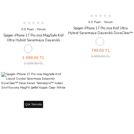
0.0 Puan - Yorum
Spigen iPhone 17 Pro ince Kılıf Ultra
0.0 Puan - Yorum
Hybrid Sararmaya Dayanıklı DuraClear™
Spigen iPhone 17 Pro ince MagSafe Kılıf
Hava Kanalı Teknolojisi™ Askeri Sınıf
Ultra Hybrid Sararmaya Dayanıklı
Koruma Şeffaf Kapak Crystal Clear
DuraClear™ Hava Kanalı Teknolojisi™
Askeri Sınıf Koruma MagFit Mat Kapak
799,00 TL
Frost Black
1.699,90 TL
1.099,00 TL
2.199,90 TL
Çok Yakında