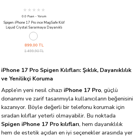
0.0 Puan - Yorum
Spigen iPhone 17 Pro ince MagSafe Kılıf
Liquid Crystal Sararmaya Dayanıklı
DuraClear™ Hava Kanalı Teknolojisi™
Askeri Sınıf Koruma MagFit Şeffaf Kapak
Clear White
899,00 TL
1.499,90 TL
iPhone 17 Pro Spigen Kılıfları: Şıklık, Dayanıklılık
ve Yenilikçi Koruma
Apple’ın yeni nesil cihazı
iPhone 17 Pro
, güçlü
donanımı ve zarif tasarımıyla kullanıcıların beğenisini
kazanıyor. Böyle değerli bir telefonu korumak için
sıradan kılıflar yeterli olmayabilir. Bu noktada
Spigen iPhone 17 Pro kılıfları
, hem dayanıklılık
hem de estetik açıdan en iyi seçenekler arasında yer