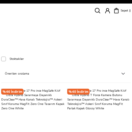
Siparişleriniz
5 İş Günü İçerisinde Kargoda!
Sepet
Kapıda Ödeme Kolaylığı, Kredi Kartı ile Taksitli Hızlı ve Güvenli Alışveriş!
Hemen Keşfet!
Süper İndirimli Fiyatlar
Hemen Tıkla Alışverişe Başla!
iPhone 17 Pro
Stoktakiler
%46 İndirim
%40 İndirim