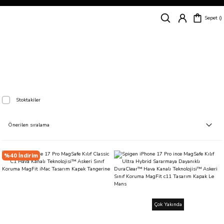
Siparişleriniz
5 İş Günü İçerisinde Kargoda!
Sepet
Kapıda Ödeme Kolaylığı, Kredi Kartı ile Taksitli Hızlı ve Güvenli Alışveriş!
Hemen Keşfet!
Süper İndirimli Fiyatlar
Hemen Tıkla Alışverişe Başla!
iPhone 17 Pro
Stoktakiler
%40 İndirim
Çok Yakında