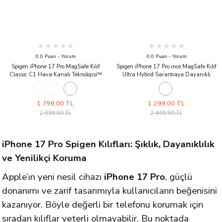
0.0 Puan - Yorum
0.0 Puan - Yorum
Spigen iPhone 17 Pro MagSafe Kılıf
Spigen iPhone 17 Pro ince MagSafe Kılıf
Classic C1 Hava Kanalı Teknolojisi™
Ultra Hybrid Sararmaya Dayanıklı
Askeri Sınıf Koruma MagFit iMac Tasarım
DuraClear™ Hava Kanalı Teknolojisi™
Kapak Tangerine
Askeri Sınıf Koruma MagFit c11 Tasarım
Kapak Le Mans
1.799,00 TL
1.299,00 TL
2.999,90 TL
2.499,90 TL
iPhone 17 Pro Spigen Kılıfları: Şıklık, Dayanıklılık
ve Yenilikçi Koruma
Apple’ın yeni nesil cihazı
iPhone 17 Pro
, güçlü
donanımı ve zarif tasarımıyla kullanıcıların beğenisini
kazanıyor. Böyle değerli bir telefonu korumak için
sıradan kılıflar yeterli olmayabilir. Bu noktada