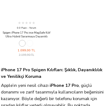
0.0 Puan - Yorum
Spigen iPhone 17 Pro ince MagSafe Kılıf
Ultra Hybrid Sararmaya Dayanıklı
DuraClear™ Hava Kanalı Teknolojisi™
Askeri Sınıf Koruma MagFit Mat Kapak
Frost Black
1.099,00 TL
2.199,90 TL
iPhone 17 Pro Spigen Kılıfları: Şıklık, Dayanıklılık
ve Yenilikçi Koruma
Apple’ın yeni nesil cihazı
iPhone 17 Pro
, güçlü
donanımı ve zarif tasarımıyla kullanıcıların beğenisini
kazanıyor. Böyle değerli bir telefonu korumak için
sıradan kılıflar yeterli olmayabilir. Bu noktada