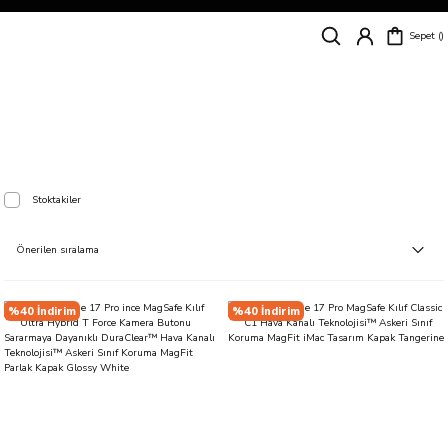
Siparişleriniz
5 İş Günü İçerisinde Kargoda!
Sepet
Kapıda Ödeme Kolaylığı, Kredi Kartı ile Taksitli Hızlı ve Güvenli Alışveriş!
Hemen Keşfet!
Süper İndirimli Fiyatlar
Hemen Tıkla Alışverişe Başla!
iPhone 17 Pro
Stoktakiler
%40 İndirim
%40 İndirim