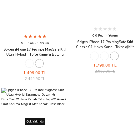
0.0 Puan - Yorum
Spigen iPhone 17 Pro MagSafe Kılıf
5.0 Puan - 1 Yorum
Classic C1 Hava Kanalı Teknolojisi™
Spigen iPhone 17 Pro ince MagSafe Kılıf
Askeri Sınıf Koruma MagFit iMac Tasarım
Ultra Hybrid T Force Kamera Butonu
Kapak Tangerine
Sararmaya Dayanıklı DuraClear™ Hava
Kanalı Teknolojisi™ Askeri Sınıf Koruma
1.799,00 TL
MagFit Parlak Kapak Glossy White
2.999,90 TL
1.499,00 TL
2.499,90 TL
Çok Yakında