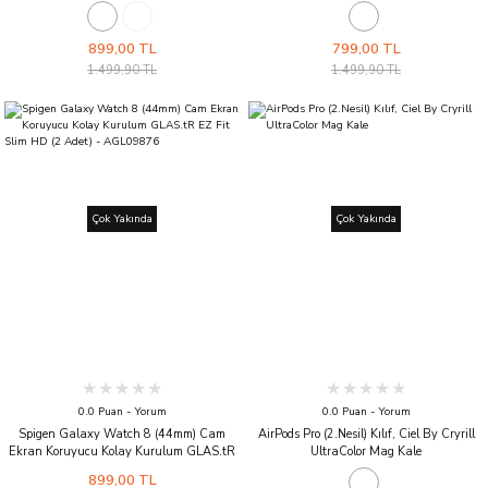
45mm / 46mm / 47mm) Kayış Kordon,
Kordon Kayış Band DuraPro Flex Black
Spigen Band Modern Fit (20mm) Black
899,00 TL
799,00 TL
1.499,90 TL
1.499,90 TL
Çok Yakında
Çok Yakında
0.0 Puan - Yorum
0.0 Puan - Yorum
Spigen Galaxy Watch 8 (44mm) Cam
AirPods Pro (2.Nesil) Kılıf, Ciel By Cryrill
Ekran Koruyucu Kolay Kurulum GLAS.tR
UltraColor Mag Kale
EZ Fit Slim HD (2 Adet) - AGL09876
899,00 TL