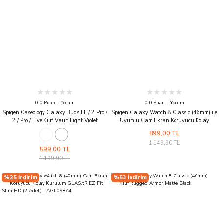
0.0 Puan - Yorum
0.0 Puan - Yorum
Spigen Caseology Galaxy Buds FE / 2 Pro /
Spigen Galaxy Watch 8 Classic (46mm) ile
2 / Pro / Live Kılıf Vault Light Violet
Uyumlu Cam Ekran Koruyucu Kolay
Kurulum Glas.tR EZ Fit Slim HD (2 Adet)
899,00 TL
1.149,90 TL
599,00 TL
1.199,90 TL
%25 İndirim
%53 İndirim