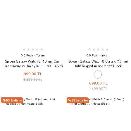
0.0 Puan - Yorum
0.0 Puan - Yorum
Spigen Galaxy Watch 8 (40mm) Cam
Spigen Galaxy Watch 8 Classic (46mm)
Ekran Koruyucu Kolay Kurulum GLAS.tR
Kılıf Rugged Armor Matte Black
EZ Fit Slim HD (2 Adet) - AGL09874
899,00 TL
1.199,90 TL
699,00 TL
1.499,90 TL
%53 İndirim
%53 İndirim