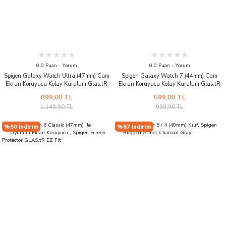
0.0 Puan - Yorum
0.0 Puan - Yorum
Spigen Galaxy Watch Ultra (47mm) Cam
Spigen Galaxy Watch 7 (44mm) Cam
Ekran Koruyucu Kolay Kurulum Glas.tR
Ekran Koruyucu Kolay Kurulum Glas.tR
EZ Fit (2 Adet)
EZ Fit (2 Adet)
899,00 TL
599,00 TL
1.149,90 TL
999,90 TL
%50 İndirim
%67 İndirim