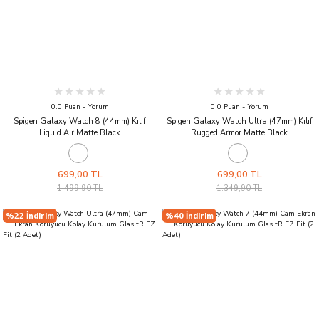
0.0 Puan - Yorum
0.0 Puan - Yorum
Spigen Galaxy Watch 8 (44mm) Kılıf
Spigen Galaxy Watch Ultra (47mm) Kılıf
Liquid Air Matte Black
Rugged Armor Matte Black
699,00 TL
699,00 TL
1.499,90 TL
1.349,90 TL
%22 İndirim
%40 İndirim