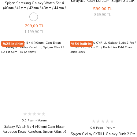
Koruyucu Kolay Kurulum, Spigen Glas.tR
Spigen Samsung Galaxy Watch Serisi
EZ Fit Slim HD (2 Adet)
(40mm / 41mm / 42mm / 43mm / 44mm /
599,00 TL
45mm / 46mm / 47mm) Kayış Kordon Band
869,90 TL
Lite Fit Black
799,00 TL
1.199,90 TL
%25 İndirim
%54 İndirim
0.0 Puan - Yorum
Galaxy Watch 5 / 4 (40mm) Cam Ekran
0.0 Puan - Yorum
Koruyucu Kolay Kurulum, Spigen Glas.tR
Spigen Ciel by CYRILL Galaxy Buds 2 Pro
EZ Fit Slim HD (2 Adet)