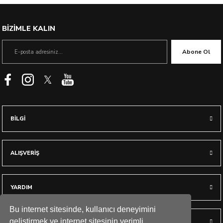
BİZİMLE KALIN
Abone Ol
BİLGİ
ALIŞVERİŞ
YARDIM
Bu internet sitesinde, kullanıcı deneyimini
geliştirmek ve internet sitesinin verimli
HESABIM