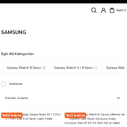
Siparişleriniz
5 İş Günü İçerisinde Kargoda!
Sepet
Kapıda Ödeme Kolaylığı, Kredi Kartı ile Taksitli Hızlı ve Güvenli Alışveriş!
Hemen Keşfet!
Süper İndirimli Fiyatlar
Hemen Tıkla Alışverişe Başla!
SAMSUNG
İlgili Alt Kategoriler
Galaxy Watch 8 Serisi
(8)
Galaxy Watch 5 / 4 Serisi
(7)
Galaxy Watch
Stoktakiler
%50 İndirim
%22 İndirim