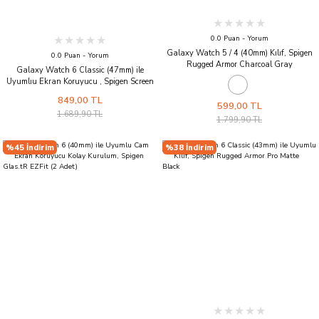
0.0 Puan - Yorum
Galaxy Watch 5 / 4 (40mm) Kılıf, Spigen
0.0 Puan - Yorum
Rugged Armor Charcoal Gray
Galaxy Watch 6 Classic (47mm) ile
Uyumlıu Ekran Koruyucu , Spigen Screen
Protector GLAS.tR EZ Fit
849,00 TL
599,00 TL
1.689,90 TL
1.799,90 TL
%45 İndirim
%38 İndirim