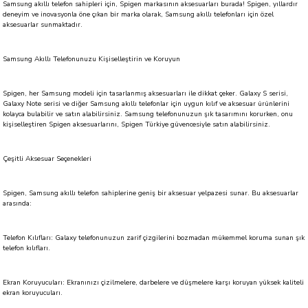
Samsung akıllı telefon sahipleri için, Spigen markasının aksesuarları burada! Spigen, yıllardır
deneyim ve inovasyonla öne çıkan bir marka olarak, Samsung akıllı telefonları için özel
aksesuarlar sunmaktadır.
Samsung Akıllı Telefonunuzu Kişiselleştirin ve Koruyun
Spigen, her Samsung modeli için tasarlanmış aksesuarları ile dikkat çeker. Galaxy S serisi,
Galaxy Note serisi ve diğer Samsung akıllı telefonlar için uygun kılıf ve aksesuar ürünlerini
kolayca bulabilir ve satın alabilirsiniz. Samsung telefonunuzun şık tasarımını korurken, onu
kişiselleştiren Spigen aksesuarlarını, Spigen Türkiye güvencesiyle satın alabilirsiniz.
Çeşitli Aksesuar Seçenekleri
Spigen, Samsung akıllı telefon sahiplerine geniş bir aksesuar yelpazesi sunar. Bu aksesuarlar
arasında:
Telefon Kılıfları: Galaxy telefonunuzun zarif çizgilerini bozmadan mükemmel koruma sunan şık
telefon kılıfları.
Ekran Koruyucuları: Ekranınızı çizilmelere, darbelere ve düşmelere karşı koruyan yüksek kaliteli
ekran koruyucuları.