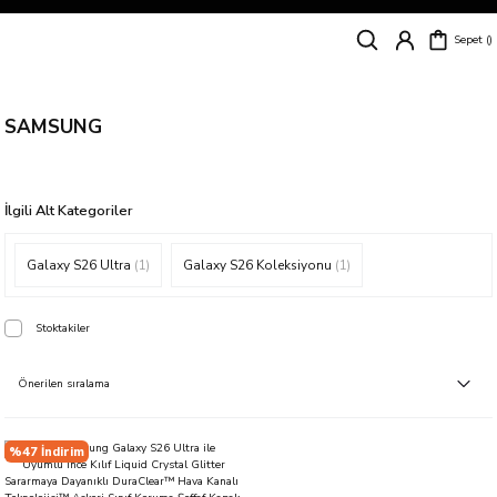
Siparişleriniz
5 İş Günü İçerisinde Kargoda!
Sepet
Kapıda Ödeme Kolaylığı, Kredi Kartı ile Taksitli Hızlı ve Güvenli Alışveriş!
Hemen Keşfet!
Süper İndirimli Fiyatlar
Hemen Tıkla Alışverişe Başla!
SAMSUNG
İlgili Alt Kategoriler
Galaxy S26 Ultra
(1)
Galaxy S26 Koleksiyonu
(1)
Stoktakiler
%47 İndirim