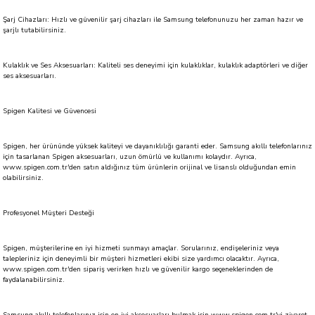
Şarj Cihazları: Hızlı ve güvenilir şarj cihazları ile Samsung telefonunuzu her zaman hazır ve
şarjlı tutabilirsiniz.
Kulaklık ve Ses Aksesuarları: Kaliteli ses deneyimi için kulaklıklar, kulaklık adaptörleri ve diğer
ses aksesuarları.
Spigen Kalitesi ve Güvencesi
Spigen, her ürününde yüksek kaliteyi ve dayanıklılığı garanti eder. Samsung akıllı telefonlarınız
için tasarlanan Spigen aksesuarları, uzun ömürlü ve kullanımı kolaydır. Ayrıca,
www.spigen.com.tr'den satın aldığınız tüm ürünlerin orijinal ve lisanslı olduğundan emin
olabilirsiniz.
Profesyonel Müşteri Desteği
Spigen, müşterilerine en iyi hizmeti sunmayı amaçlar. Sorularınız, endişeleriniz veya
talepleriniz için deneyimli bir müşteri hizmetleri ekibi size yardımcı olacaktır. Ayrıca,
www.spigen.com.tr'den sipariş verirken hızlı ve güvenilir kargo seçeneklerinden de
faydalanabilirsiniz.