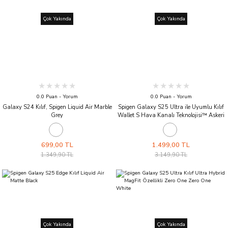
Çok Yakında
Çok Yakında
0.0 Puan - Yorum
0.0 Puan - Yorum
Galaxy S24 Kılıf, Spigen Liquid Air Marble
Spigen Galaxy S25 Ultra ile Uyumlu Kılıf
Grey
Wallet S Hava Kanalı Teknolojisi™ Askeri
Sınıf Koruma Dahili Kartlık Cüzdanlı
Kapak Black
699,00 TL
1.499,00 TL
1.349,90 TL
3.149,90 TL
Çok Yakında
Çok Yakında