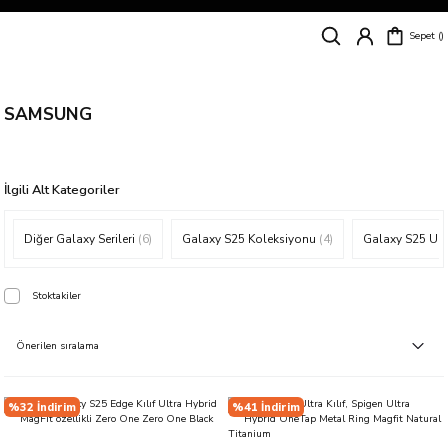
Siparişleriniz
5 İş Günü İçerisinde Kargoda!
Sepet
Kapıda Ödeme Kolaylığı, Kredi Kartı ile Taksitli Hızlı ve Güvenli Alışveriş!
Hemen Keşfet!
Süper İndirimli Fiyatlar
Hemen Tıkla Alışverişe Başla!
SAMSUNG
İlgili Alt Kategoriler
Diğer Galaxy Serileri
(6)
Galaxy S25 Koleksiyonu
(4)
Galaxy S25 Ult
Stoktakiler
%32 İndirim
%41 İndirim