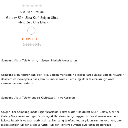
0.0 Puan - Yorum
Galaxy S24 Ultra Kılıf, Spigen Ultra
Hybrid Zero One Black
1.099,00 TL
1.999,90 TL
Samsung Akıllı Telefonlar için Spigen Markalı Aksesuarlar
Samsung akıllı telefon sahipleri için, Spigen markasının aksesuarları burada! Spigen, yıllardır
deneyim ve inovasyonla öne çıkan bir marka olarak, Samsung akıllı telefonları için özel
aksesuarlar sunmaktadır.
Samsung Akıllı Telefonunuzu Kişiselleştirin ve Koruyun
Spigen, her Samsung modeli için tasarlanmış aksesuarları ile dikkat çeker. Galaxy S serisi,
Galaxy Note serisi ve diğer Samsung akıllı telefonlar için uygun kılıf ve aksesuar ürünlerini
kolayca bulabilir ve satın alabilirsiniz. Samsung telefonunuzun şık tasarımını korurken, onu
kişiselleştiren Spigen aksesuarlarını, Spigen Türkiye güvencesiyle satın alabilirsiniz.