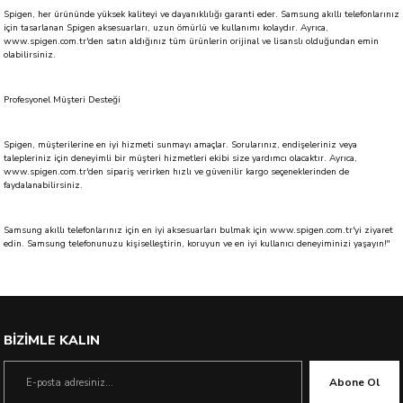
Spigen, her ürününde yüksek kaliteyi ve dayanıklılığı garanti eder. Samsung akıllı telefonlarınız
için tasarlanan Spigen aksesuarları, uzun ömürlü ve kullanımı kolaydır. Ayrıca,
www.spigen.com.tr'den satın aldığınız tüm ürünlerin orijinal ve lisanslı olduğundan emin
olabilirsiniz.
Profesyonel Müşteri Desteği
Spigen, müşterilerine en iyi hizmeti sunmayı amaçlar. Sorularınız, endişeleriniz veya
talepleriniz için deneyimli bir müşteri hizmetleri ekibi size yardımcı olacaktır. Ayrıca,
www.spigen.com.tr'den sipariş verirken hızlı ve güvenilir kargo seçeneklerinden de
faydalanabilirsiniz.
Samsung akıllı telefonlarınız için en iyi aksesuarları bulmak için www.spigen.com.tr'yi ziyaret
edin. Samsung telefonunuzu kişiselleştirin, koruyun ve en iyi kullanıcı deneyiminizi yaşayın!"
BİZİMLE KALIN
Abone Ol