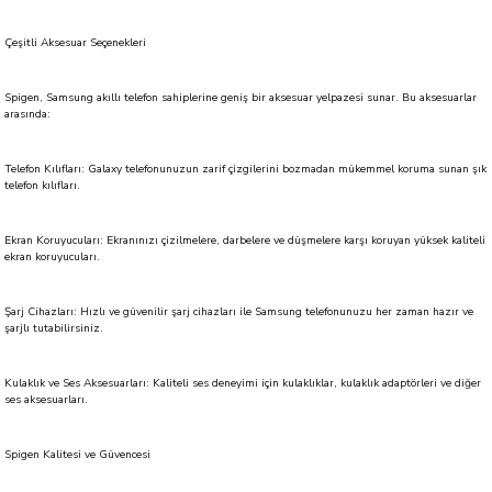
Çeşitli Aksesuar Seçenekleri
Spigen, Samsung akıllı telefon sahiplerine geniş bir aksesuar yelpazesi sunar. Bu aksesuarlar
arasında:
Telefon Kılıfları: Galaxy telefonunuzun zarif çizgilerini bozmadan mükemmel koruma sunan şık
telefon kılıfları.
Ekran Koruyucuları: Ekranınızı çizilmelere, darbelere ve düşmelere karşı koruyan yüksek kaliteli
ekran koruyucuları.
Şarj Cihazları: Hızlı ve güvenilir şarj cihazları ile Samsung telefonunuzu her zaman hazır ve
şarjlı tutabilirsiniz.
Kulaklık ve Ses Aksesuarları: Kaliteli ses deneyimi için kulaklıklar, kulaklık adaptörleri ve diğer
ses aksesuarları.
Spigen Kalitesi ve Güvencesi