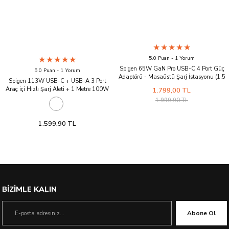
5.0 Puan - 1 Yorum
Spigen 65W GaN Pro USB-C 4 Port Güç
5.0 Puan - 1 Yorum
Adaptörü - Masaüstü Şarj İstasyonu (1.5
Spigen 113W USB-C + USB-A 3 Port
Metre AC Kablo) MacBook Hızlı Şarj Aleti
Araç içi Hızlı Şarj Aleti + 1 Metre 100W
1.799,00 TL
(Isı Düşürücü ve Akım Korumalı) Type-C
E-Mark Şarj Kablosu / PPS 2.0 Desteği
1.999,90 TL
Akım Korumalı Güç Adaptörü Çakmaklık
iPhone & Android & iPad & MacBook
EV1133 Black
1.599,90 TL
BİZİMLE KALIN
Abone Ol