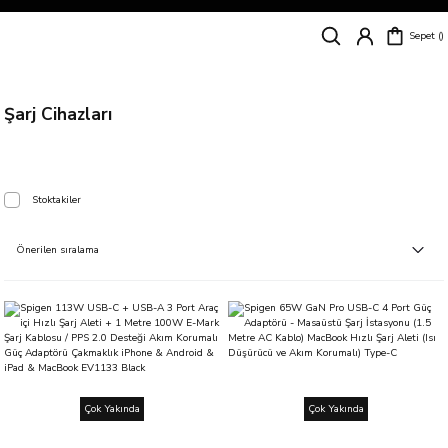
Siparişleriniz
5 İş Günü İçerisinde Kargoda!
Sepet
Kapıda Ödeme Kolaylığı, Kredi Kartı ile Taksitli Hızlı ve Güvenli Alışveriş!
Hemen Keşfet!
Süper İndirimli Fiyatlar
Hemen Tıkla Alışverişe Başla!
Şarj Cihazları
Stoktakiler
Çok Yakında
Çok Yakında