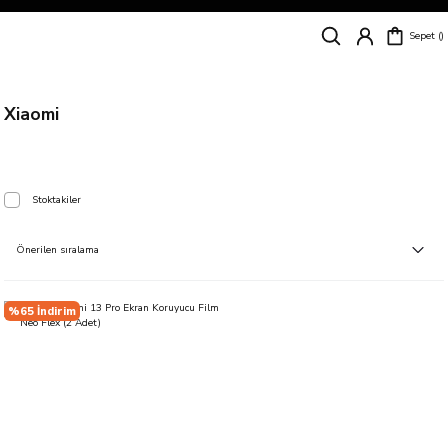
Siparişleriniz
5 İş Günü İçerisinde Kargoda!
Sepet
Kapıda Ödeme Kolaylığı, Kredi Kartı ile Taksitli Hızlı ve Güvenli Alışveriş!
Hemen Keşfet!
Süper İndirimli Fiyatlar
Hemen Tıkla Alışverişe Başla!
Xiaomi
Stoktakiler
%65 İndirim