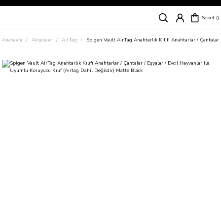
Siparişleriniz
5 İş Günü İçerisinde Kargoda!
Sepet
Kapıda Ödeme Kolaylığı, Kredi Kartı ile Taksitli Hızlı ve Güvenli Alışveriş!
Hemen Keşfet!
Anasayfa
Aksesuar
AirTag
Spigen Vault AirTag Anahtarlık Kılıfı Anahtarlar / Çantalar 
Süper İndirimli Fiyatlar
Hemen Tıkla Alışverişe Başla!