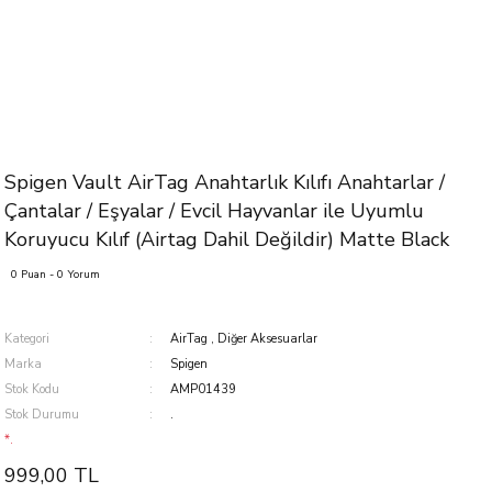
Spigen Vault AirTag Anahtarlık Kılıfı Anahtarlar /
Çantalar / Eşyalar / Evcil Hayvanlar ile Uyumlu
Koruyucu Kılıf (Airtag Dahil Değildir) Matte Black
0 Puan - 0 Yorum
Kategori
AirTag
,
Diğer Aksesuarlar
Marka
Spigen
Stok Kodu
AMP01439
Stok Durumu
.
*.
999,00 TL