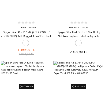
0.0 Puan - Yorum
0.0 Puan - Yorum
Spigen iPad Pro 11'' M2 (2022 / 2021 /
Spigen Slim Fold Dizüstü MacBook /
2020 / 2018) Kılıf Rugged Armor Pro Black
Notebook Laptop / Tablet ile Uyumlu
Katlanabilir Kaymaz Taban Dikey Masa
Standı LD201-S9 Black
1.499,00 TL
2.499,90 TL
2.399,90 TL
Çok Yakında
Çok Yakında