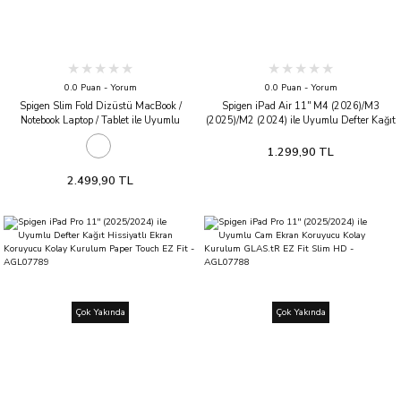
0.0 Puan - Yorum
0.0 Puan - Yorum
Spigen Slim Fold Dizüstü MacBook /
Spigen iPad Air 11'' M4 (2026)/M3
Notebook Laptop / Tablet ile Uyumlu
(2025)/M2 (2024) ile Uyumlu Defter Kağıt
Katlanabilir Kaymaz Taban Masa Standı
Hissiyatlı Ekran Koruyucu Kolay Kurulum
LD201-S8 Black
Paper Touch EZ Fit - AGL07799
1.299,90 TL
2.499,90 TL
Çok Yakında
Çok Yakında