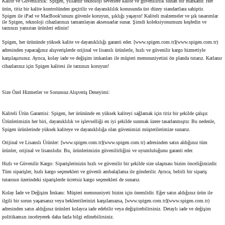
Kalite ve Güvenilirlik: Spigen, yıllardır teknoloji severlere kalite ve güvenilirlik sunan bir markadır. Her
ürün, titiz bir kalite kontrolünden geçirilir ve dayanıklılık konusunda üst düzey standartlara sahiptir.
Spigen ile iPad ve MacBook'unuzu güvenle koruyun, şıklığı yaşayın! Kaliteli malzemeler ve şık tasarımlar
ile Spigen, teknoloji cihazlarınızı tamamlayan aksesuarlar sunar. Şimdi koleksiyonumuzu keşfedin ve
tarzınızı yansıtan ürünleri edinin!
Spigen, her ürününde yüksek kalite ve dayanıklılığı garanti eder. [www.spigen.com.tr](www.spigen.com.tr)
adresinden yapacağınız alışverişlerde orijinal ve lisanslı ürünlerle, hızlı ve güvenilir kargo hizmetiyle
karşılaşırsınız. Ayrıca, kolay iade ve değişim imkanları ile müşteri memnuniyetini ön planda tutarız. Katlanır
cihazlarınız için Spigen kalitesi ile tarzınızı koruyun!
Size Özel Hizmetler ve Sorunsuz Alışveriş Deneyimi:
Kaliteli Ürün Garantisi: Spigen, her ürününde en yüksek kaliteyi sağlamak için titiz bir şekilde çalışır.
Ürünlerimizin her biri, dayanıklılık ve işlevselliği en iyi şekilde sunmak üzere tasarlanmıştır. Bu nedenle,
Spigen ürünlerinde yüksek kaliteye ve dayanıklılığa olan güvenimizi müşterilerimize sunarız.
Orijinal ve Lisanslı Ürünler: [www.spigen.com.tr](www.spigen.com.tr) adresinden satın aldığınız tüm
ürünler, orijinal ve lisanslıdır. Bu, ürünlerimizin güvenilirliğini ve uyumluluğunu garanti eder.
Hızlı ve Güvenilir Kargo: Siparişlerinizin hızlı ve güvenilir bir şekilde size ulaşması bizim önceliğimizdir.
Tüm siparişler, hızlı kargo seçenekleri ve güvenli ambalajlama ile gönderilir. Ayrıca, belirli bir sipariş
tutarının üzerindeki siparişlerde ücretsiz kargo seçenekleri de sunarız.
Kolay İade ve Değişim İmkanı: Müşteri memnuniyeti bizim için önemlidir. Eğer satın aldığınız ürün ile
ilgili bir sorun yaşarsanız veya beklentilerinizi karşılamazsa, [www.spigen.com.tr](www.spigen.com.tr)
adresinden satın aldığınız ürünleri kolayca iade edebilir veya değiştirebilirsiniz. Detaylı iade ve değişim
politikamızı inceleyerek daha fazla bilgi edinebilirsiniz.