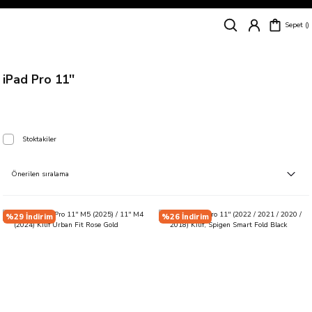
Siparişleriniz
5 İş Günü İçerisinde Kargoda!
Sepet
Kapıda Ödeme Kolaylığı, Kredi Kartı ile Taksitli Hızlı ve Güvenli Alışveriş!
Hemen Keşfet!
Süper İndirimli Fiyatlar
Hemen Tıkla Alışverişe Başla!
iPad Pro 11''
Stoktakiler
%29 İndirim
%26 İndirim