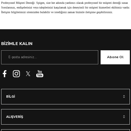
Profesyonel Müşteri Desteği: Spigen, size her adımda yardımcı olacak profesyonel bir müşteri desteği sunar.
Sorularınızı, endişelerinizi veya taleplerinizi karşılamak için deneyimli bir müşteri hizmetleri ekibimiz vardır.
İletişim bilgilerimizi sitemizden bulabilir ve istediğiniz zaman bizimle iletişime geçebilirsiniz.
BİZİMLE KALIN
Abone Ol
BİLGİ
ALIŞVERİŞ