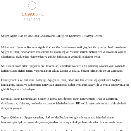
Black
1.599,00 TL
2.249,90 TL
Spigen Apple iPad ve MacBook Koleksiyonu: Şıklığı ve Korumayı Bir Araya Getirin!
Mükemmel Uyum ve Koruma: Apple iPad ve MacBook'unuzun zarif çizgileri ile uyumlu olarak tasarlanan
Spigen kılıfları, cihazlarınıza mükemmel bir uyum sağlar. Yüksek kaliteli malzemeler ve dayanıklı yapıları,
cihazlarınızı çiziklerden, darbelerden ve günlük kullanımın getirdiği risklerden korur.
Stil Sahibi Tasarımlar: Spigen'in özel tasarımları, cihazlarınıza estetik bir dokunuş katarken aynı zamanda
kullanıcıların kişisel tarzını yansıtmalarını sağlar. Zarafet ve şıklık, Spigen kılıflarıyla her an yanınızda.
Fonksiyonellik ve Kullanım Kolaylığı: Spigen kılıfları, cihazınıza tam erişim sağlayarak tüm bağlantı
noktalarına, tuşlara ve bağlantılara kolaylıkla ulaşmanızı sağlar. Kullanım kolaylığı ve pratik fonksiyonlar ile
günlük hayatınızı kolaylaştırır.
Dayanıklı Ekran Koruyucuları: Spigen'in kristal netliğindeki ekran koruyucuları, iPad ve MacBook
ekranlarınızı çiziklerden, lekelerden ve parmak izlerinden korur. HD netlik sayesinde kesintisiz bir görüntü
deneyimi yaşayın.
Taşıma Çözümleri: Spigen çantaları, iPad ve MacBook'unuzu güvenle taşımanız için özel olarak
tasarlanmıştır. Şık ve dayanıklı çanta seçenekleri ile iş veya okul günlerinizde rahatlıkla kullanabilirsiniz.