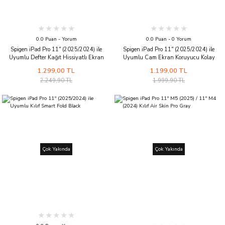
0.0 Puan - Yorum
0.0 Puan - 0 Yorum
Spigen iPad Pro 11'' (2025/2024) ile
Spigen iPad Pro 11'' (2025/2024) ile
Uyumlu Defter Kağıt Hissiyatlı Ekran
Uyumlu Cam Ekran Koruyucu Kolay
Koruyucu Kolay Kurulum Paper Touch EZ
Kurulum GLAS.tR EZ Fit Slim HD -
1.299,00 TL
1.199,00 TL
Fit - AGL07789
AGL07788
2.249,90 TL
1.999,90 TL
Çok Yakında
Çok Yakında