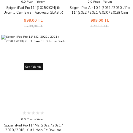
0.0 Puan - Yorum
0.0 Puan - Yorum
Spigen iPad Pro 11'' (2025/2024) ile
Spigen iPad Air 10.9 (2022 / 2020) / Pro
Uyumlu Cam Ekran Koruyucu GLAS.tR
11'' (2022 / 2021 /2020 / 2018) Cam
Slim HD - AGL07787
Ekran Koruyucu Kolay Kurulum GLAS.tR
999,00 TL
999,00 TL
EZ Fit Slim HD
1.299,90 TL
1.799,90 TL
Çok Yakında
0.0 Puan - Yorum
Spigen iPad Pro 11'' M2 (2022 / 2021 /
2020 / 2018) Kılıf Urban Fit Dokuma