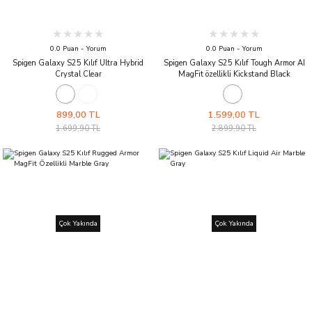
0.0 Puan - Yorum
0.0 Puan - Yorum
Spigen Galaxy S25 Kılıf Ultra Hybrid
Spigen Galaxy S25 Kılıf Tough Armor AI
Crystal Clear
MagFit özellikli Kickstand Black
899,00 TL
1.599,00 TL
1.699,90 TL
2.899,90 TL
Çok Yakında
Çok Yakında