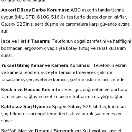
ömürlü koruma sağlar.
Askeri Düzey Darbe Koruması:
ABD askeri standartlarına
uygun (MIL-STD-810G-516.6) testlerle desteklenen kılıflar,
Galaxy S25’inizi sert düşme ve çarpmalara karşı güvence altına
alır.
İnce ve Hafif Tasarım:
Telefonun doğal zarafetini ve hafifliğini
bozmadan, ergonomik yapısıyla kolay tutuş ve rahat kullanım
sunar.
Yükseltilmiş Kenar ve Kamera Koruması:
Telefonun ekranı
ve kamera lensleri, yüzeyle temas etmeyecek şekilde
tasarlanmış çerçevelerle korunur, çizilme riskini minimize eder.
Keskin ve Hassas Kesimler:
Ses, güç düğmeleri ve portlara
tam erişim sağlayan özel kesimler, kullanım kolaylığı sağlar.
Kablosuz Şarj Uyumlu:
Spigen Galaxy S25 kılıfları, kablosuz
şarj teknolojisini engellemeden hızlı ve pratik şarj deneyimi
sunar.
Şeffaf, Mat ve Desenli Seçenekler:
Kullanıcıların kişisel