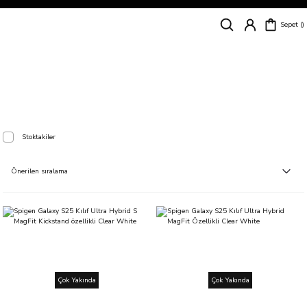
Siparişleriniz
5 İş Günü İçerisinde Kargoda!
Sepet
Kapıda Ödeme Kolaylığı, Kredi Kartı ile Taksitli Hızlı ve Güvenli Alışveriş!
Hemen Keşfet!
Süper İndirimli Fiyatlar
Hemen Tıkla Alışverişe Başla!
Galaxy S25
Stoktakiler
Çok Yakında
Çok Yakında