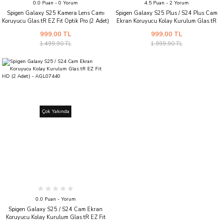
0.0 Puan - 0 Yorum
4.5 Puan - 2 Yorum
Spigen Galaxy S25 Kamera Lens Camı
Spigen Galaxy S25 Plus / S24 Plus Cam
Koruyucu Glas.tR EZ Fit Optik Pro (2 Adet)
Ekran Koruyucu Kolay Kurulum Glas.tR
Black - AGL09092
EZ Fit HD (2 Adet) - AGL07432
999,00 TL
999,00 TL
1.499,90 TL
1.999,90 TL
Çok Yakında
0.0 Puan - Yorum
Spigen Galaxy S25 / S24 Cam Ekran
Koruyucu Kolay Kurulum Glas.tR EZ Fit