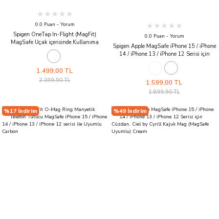
0.0 Puan - Yorum
Spigen OneTap In-Flight (MagFit)
0.0 Puan - Yorum
MagSafe Uçak içerisinde Kullanıma
Spigen Apple MagSafe iPhone 15 / iPhone
Uygun Telefon Standı Black
14 / iPhone 13 / iPhone 12 Serisi için
Cüzdan Valentinus Purple
1.499,00 TL
2.399,90 TL
1.599,00 TL
1.899,90 TL
%17 İndirim
%49 İndirim