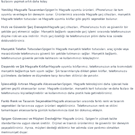
fazlasını yapmak artık daha kolay.
Yenilikçi Magsafe Tasarımları
Spigen'in Magsafe uyumlu ürünleri, iPhone'unuz ile tam
uyumlu ve entegre bir deneyim sunar. Ürünlerimiz arasında Magsafe şarj cihazları, manyetik
Magsafe telefon tutucuları ve Magsafe uyumlu kılıflar gibi çeşitli seçenekler bulunur.
Hızlı ve Güvenilir Şarj Deneyimi
Magsafe şarj cihazları, iPhone'unuzu hızlı ve güvenilir bir
şekilde şarj etmenizi sağlar. Manyetik bağlantı sayesinde şarj işlemi sırasında telefonunuzun
düşme riski en aza indirilir. Hızlı şarj özelliği ile telefonunuzun pilini daha kısa sürede
doldurabilirsiniz.
Manyetik Telefon Tutucuları
Spigen'in Magsafe manyetik telefon tutucuları, araç içinde veya
masaüstünde telefonunuzu güvenli bir şekilde tutmanızı sağlar. Manyetik bağlantı,
telefonunuzun güvenle yerinde kalmasını ve kullanımınızı kolaylaştırır.
Dayanıklı ve Şık Magsafe Kılıflar
Magsafe uyumlu kılıflarımız, telefonunuzun arka kısmındaki
manyetik bağlantıya tam uyum sağlar. Şık tasarımlarıyla dikkat çeken kılıflar, telefonunuzu
çizilmelere, darbelere ve düşmelere karşı korurken stilinizi de yansıtır.
İşlevselliği Artıran Magsafe Aksesuarları
Spigen, Magsafe teknolojisini daha işlevsel hale
getiren çeşitli aksesuarlar sunar. Magsafe cüzdanlar, manyetik kart tutucular ve daha fazlası ile
telefonunuzu kişiselleştirebilir ve kullanımınızı daha pratik hale getirebilirsiniz.
Farklı Renk ve Tasarım Seçenekleri
Magsafe aksesuarları arasında farklı renk ve tasarım
seçenekleri ile tarzınıza uygun ürünleri seçebilirsiniz. Telefonunuzun renk ve stilini
tamamlayan aksesuarlarla günlük kullanımınıza özel bir dokunuş ekleyin.
Spigen Güvencesi ve Müşteri Desteği
Her Magsafe ürünü, Spigen'in yüksek kalite
standartlarına uygun olarak üretilir. Orjinal ve lisanslı ürünlerimiz ile güvenilir bir deneyim
yaşayabilirsiniz. Ayrıca, müşteri desteği ekibimiz her adımda size yardımcı olmaktan
memnuniyet duyar.