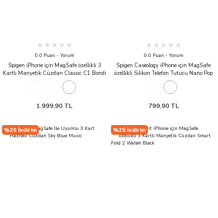
0.0 Puan - Yorum
0.0 Puan - Yorum
Spigen iPhone için MagSafe özellikli 3
Spigen Caseology iPhone için MagSafe
Kartlı Manyetik Cüzdan Classic C1 Bondi
özellikli Silikon Telefon Tutucu Nano Pop
Blue
Black Sesame
1.999,90 TL
799,90 TL
%25 İndirim
%25 İndirim