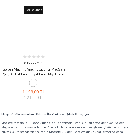
Çok Yakında
0.0 Puan - Yorum
Spigen Mag Fit Araç Tutucu for MagSafe
Şarj Aleti iPhone 15 / iPhone 14 / iPhone
13 / iPhone 12 Serisi ile Uyumlu (MagSafe
Dahil Değildir) White
1.199,00 TL
1.299,90 TL
Magsafe Aksesuarları: Spigen İle Yenilik ve Şıklık Buluşuyor
Magsafe teknolojisi, iPhone kullanıcıları için teknoloji ve şıklığı bir araya getiriyor. Spigen,
Magsafe uyumlu aksesuarları ile iPhone kullanıcılarına modern ve işlevsel çözümler sunuyor.
Yüksek kalite standartlarına sahip Magsafe ürünleri ile telefonunuzu şarj etmek ve daha