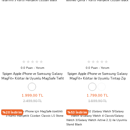
0.0 Puan - Yorum
0.0 Puan - Yorum
Spigen Apple iPhone ve Samsung Galaxy
Spigen Apple iPhone ve Samsung Galaxy
MagFit+ Kılıflar ile Uyumlu MagSafe Tiefit
MagFit+ Kılıflar ile Uyumlu Tintap Zip
Gizli Bölmeli / Ayarlanabilir Kickstand
MagSafe Organizer RFID Korumalı /
Tasarımlı 3 Kartlı Manyetik Cüzdan Black
AirPods Bölmeli Çanta 7 Kartlı Manyetik
Cüzdan Black
1.999,00 TL
1.799,00 TL
2.499,90 TL
1.899,90 TL
%20 İndirim
%53 İndirim