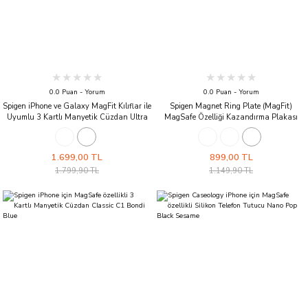
0.0 Puan - Yorum
0.0 Puan - Yorum
Spigen iPhone ve Galaxy MagFit Kılıflar ile
Spigen Magnet Ring Plate (MagFit)
Uyumlu 3 Kartlı Manyetik Cüzdan Ultra
MagSafe Özelliği Kazandırma Plakası
Hybrid Wallet Kartlıklı Kılıf Crystal Clear
White
1.699,00 TL
899,00 TL
1.799,90 TL
1.149,90 TL