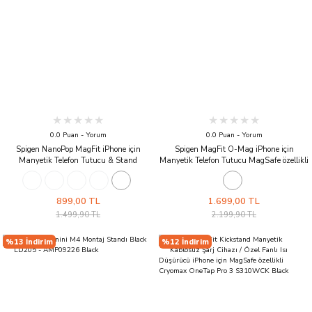
0.0 Puan - Yorum
0.0 Puan - Yorum
Spigen NanoPop MagFit iPhone için
Spigen MagFit O-Mag iPhone için
Manyetik Telefon Tutucu & Stand
Manyetik Telefon Tutucu MagSafe özellikli
MagSafe özellikli Ring Truffle Gray
Ring Black
899,00 TL
1.699,00 TL
1.499,90 TL
2.199,90 TL
%13 İndirim
%12 İndirim