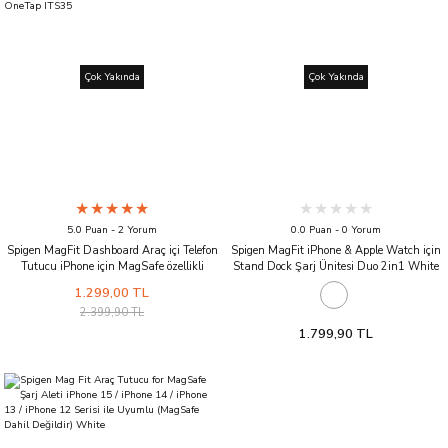
Çok Yakında
Çok Yakında
5.0 Puan - 2 Yorum
0.0 Puan - 0 Yorum
Spigen MagFit Dashboard Araç içi Telefon
Spigen MagFit iPhone & Apple Watch için
Tutucu iPhone için MagSafe özellikli
Stand Dock Şarj Ünitesi Duo 2in1 White
OneTap ITS35
1.299,00 TL
2.399,90 TL
1.799,90 TL