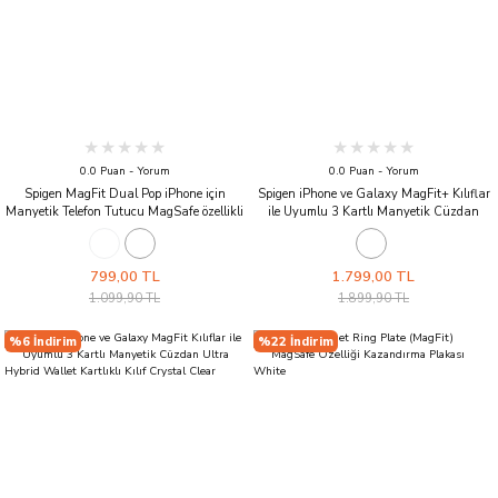
0.0 Puan - Yorum
0.0 Puan - Yorum
Spigen MagFit Dual Pop iPhone için
Spigen iPhone ve Galaxy MagFit+ Kılıflar
Manyetik Telefon Tutucu MagSafe özellikli
ile Uyumlu 3 Kartlı Manyetik Cüzdan
Ring Gray
Ultra Hybrid Wallet Kartlıklı Kılıf Crystal
Clear
799,00 TL
1.799,00 TL
1.099,90 TL
1.899,90 TL
%6 İndirim
%22 İndirim