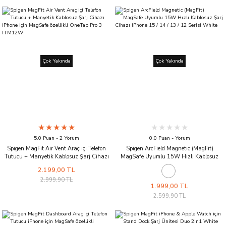
Çok Yakında
Çok Yakında
5.0 Puan - 2 Yorum
0.0 Puan - Yorum
Spigen MagFit Air Vent Araç içi Telefon
Spigen ArcField Magnetic (MagFit)
Tutucu + Manyetik Kablosuz Şarj Cihazı
MagSafe Uyumlu 15W Hızlı Kablosuz
iPhone için MagSafe özellikli OneTap Pro 3
Şarj Cihazı iPhone 15 / 14 / 13 / 12 Serisi
2.199,00 TL
ITM12W
White
2.999,90 TL
1.999,00 TL
2.599,90 TL