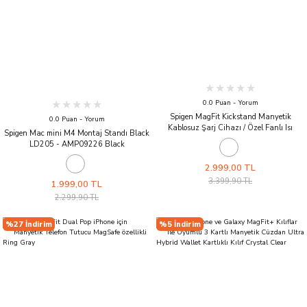
0.0 Puan - Yorum
Spigen MagFit Kickstand Manyetik
0.0 Puan - Yorum
Kablosuz Şarj Cihazı / Özel Fanlı Isı
Spigen Mac mini M4 Montaj Standı Black
Düşürücü iPhone için MagSafe özellikli
LD205 - AMP09226 Black
Cryomax OneTap Pro 3 S310WCK Black
2.999,00 TL
3.399,90 TL
1.999,00 TL
2.299,90 TL
%27 İndirim
%5 İndirim