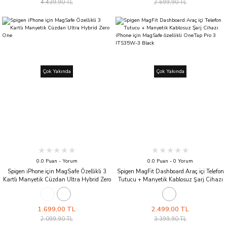
4.439,90 TL
2.699,90 TL
Çok Yakında
Çok Yakında
0.0 Puan - Yorum
0.0 Puan - 0 Yorum
Spigen iPhone için MagSafe Özellikli 3
Spigen MagFit Dashboard Araç içi Telefon
Kartlı Manyetik Cüzdan Ultra Hybrid Zero
Tutucu + Manyetik Kablosuz Şarj Cihazı
One
iPhone için MagSafe özellikli OneTap Pro 3
ITS35W-3 Black
1.699,00 TL
2.499,00 TL
2.099,90 TL
3.399,90 TL