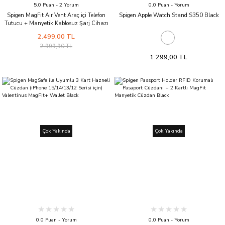
5.0 Puan - 2 Yorum
0.0 Puan - Yorum
Spigen MagFit Air Vent Araç içi Telefon
Spigen Apple Watch Stand S350 Black
Tutucu + Manyetik Kablosuz Şarj Cihazı
iPhone için MagSafe özellikli OneTap Pro
2.499,00 TL
ITS12W
2.999,90 TL
1.299,00 TL
Çok Yakında
Çok Yakında
0.0 Puan - Yorum
0.0 Puan - Yorum