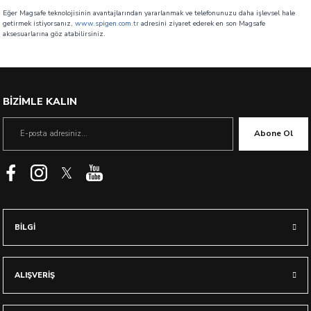
Eğer Magsafe teknolojisinin avantajlarından yararlanmak ve telefonunuzu daha işlevsel hale
getirmek istiyorsanız,
www.spigen.com.tr
adresini ziyaret ederek en son Magsafe
aksesuarlarına göz atabilirsiniz.
BİZİMLE KALIN
Abone Ol
BİLGİ
ALIŞVERİŞ