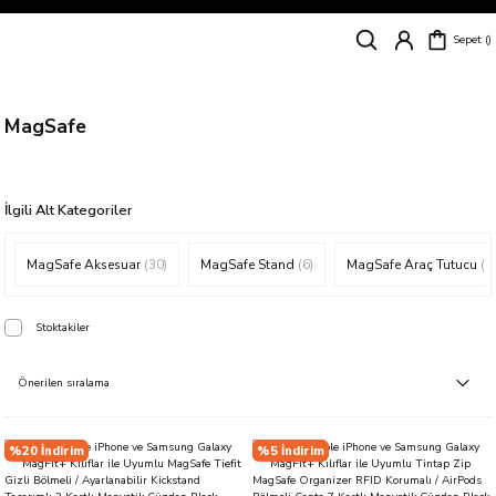
Siparişleriniz
5 İş Günü İçerisinde Kargoda!
Sepet
Kapıda Ödeme Kolaylığı, Kredi Kartı ile Taksitli Hızlı ve Güvenli Alışveriş!
Hemen Keşfet!
Süper İndirimli Fiyatlar
Hemen Tıkla Alışverişe Başla!
MagSafe
İlgili Alt Kategoriler
MagSafe Aksesuar
(30)
MagSafe Stand
(6)
MagSafe Araç Tutucu
(5)
Stoktakiler
%20 İndirim
%5 İndirim