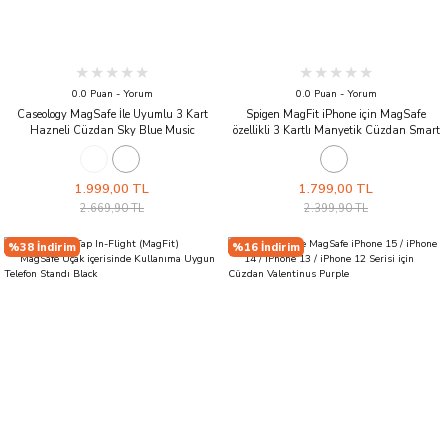
0.0 Puan - Yorum
0.0 Puan - Yorum
Caseology MagSafe İle Uyumlu 3 Kart
Spigen MagFit iPhone için MagSafe
Hazneli Cüzdan Sky Blue Music
özellikli 3 Kartlı Manyetik Cüzdan Smart
Fold 2 Wallet Black
1.999,00 TL
1.799,00 TL
2.669,90 TL
2.399,90 TL
%38 İndirim
%16 İndirim