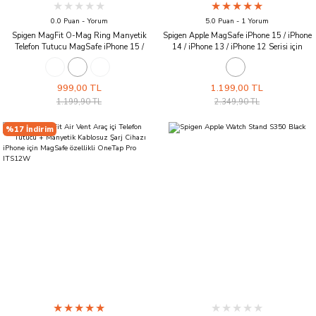
0.0 Puan - Yorum
5.0 Puan - 1 Yorum
Spigen MagFit O-Mag Ring Manyetik
Spigen Apple MagSafe iPhone 15 / iPhone
Telefon Tutucu MagSafe iPhone 15 /
14 / iPhone 13 / iPhone 12 Serisi için
iPhone 14 / iPhone 13 / iPhone 12 serisi ile
Cüzdan, Ciel by Cyrill Kajuk Mag
Uyumlu Carbon
(MagSafe Uyumlu) Cream
999,00 TL
1.199,00 TL
1.199,90 TL
2.349,90 TL
%17 İndirim