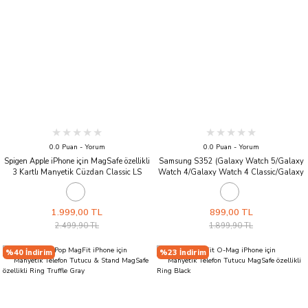
0.0 Puan - Yorum
0.0 Puan - Yorum
Spigen Apple iPhone için MagSafe özellikli
Samsung S352 (Galaxy Watch 5/Galaxy
3 Kartlı Manyetik Cüzdan Classic LS
Watch 4/Galaxy Watch 4 Classic/Galaxy
Stone
Watch 3/Galaxy Watch Active 2,1) ile
Uyumlu Stand Black
1.999,00 TL
899,00 TL
2.499,90 TL
1.899,90 TL
%40 İndirim
%23 İndirim