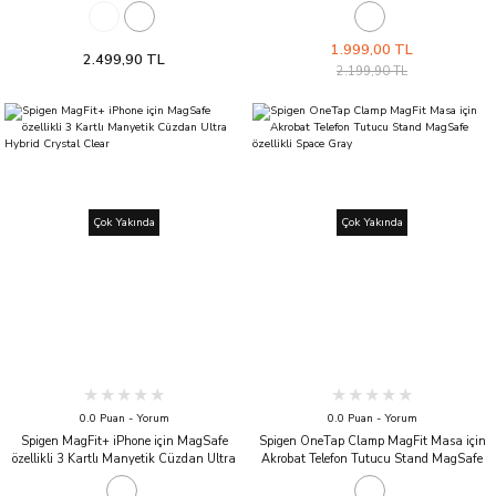
Zero One Black
Cüzdan Valentinus Wallet Black
1.999,00 TL
2.499,90 TL
2.199,90 TL
Çok Yakında
Çok Yakında
0.0 Puan - Yorum
0.0 Puan - Yorum
Spigen MagFit+ iPhone için MagSafe
Spigen OneTap Clamp MagFit Masa için
özellikli 3 Kartlı Manyetik Cüzdan Ultra
Akrobat Telefon Tutucu Stand MagSafe
Hybrid Crystal Clear
özellikli Space Gray