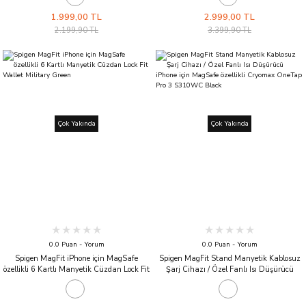
1.999,00 TL
2.999,00 TL
2.199,90 TL
3.399,90 TL
Çok Yakında
Çok Yakında
0.0 Puan - Yorum
0.0 Puan - Yorum
Spigen MagFit iPhone için MagSafe
Spigen MagFit Stand Manyetik Kablosuz
özellikli 6 Kartlı Manyetik Cüzdan Lock Fit
Şarj Cihazı / Özel Fanlı Isı Düşürücü
Wallet Military Green
iPhone için MagSafe özellikli Cryomax
OneTap Pro 3 S310WC Black