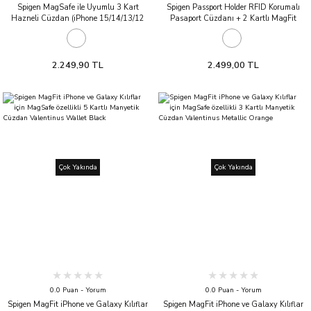
Spigen MagSafe ile Uyumlu 3 Kart
Spigen Passport Holder RFID Korumalı
Hazneli Cüzdan (iPhone 15/14/13/12
Pasaport Cüzdanı + 2 Kartlı MagFit
Serisi için) Valentinus MagFit+ Wallet
Manyetik Cüzdan Black
Black
2.249,90 TL
2.499,00 TL
Çok Yakında
Çok Yakında
0.0 Puan - Yorum
0.0 Puan - Yorum
Spigen MagFit iPhone ve Galaxy Kılıflar
Spigen MagFit iPhone ve Galaxy Kılıflar