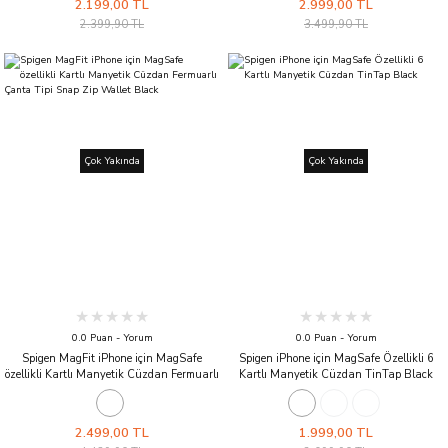
2.199,00 TL
2.999,00 TL
2.399,90 TL
3.499,90 TL
Çok Yakında
Çok Yakında
0.0 Puan - Yorum
0.0 Puan - Yorum
Spigen MagFit iPhone için MagSafe
Spigen iPhone için MagSafe Özellikli 6
özellikli Kartlı Manyetik Cüzdan Fermuarlı
Kartlı Manyetik Cüzdan TinTap Black
Çanta Tipi Snap Zip Wallet Black
2.499,00 TL
1.999,00 TL