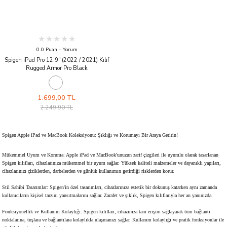
0.0 Puan - Yorum
Spigen iPad Pro 12.9'' (2022 / 2021) Kılıf
Rugged Armor Pro Black
1.699,00 TL
2.249,90 TL
Spigen Apple iPad ve MacBook Koleksiyonu: Şıklığı ve Korumayı Bir Araya Getirin!
Mükemmel Uyum ve Koruma: Apple iPad ve MacBook'unuzun zarif çizgileri ile uyumlu olarak tasarlanan
Spigen kılıfları, cihazlarınıza mükemmel bir uyum sağlar. Yüksek kaliteli malzemeler ve dayanıklı yapıları,
cihazlarınızı çiziklerden, darbelerden ve günlük kullanımın getirdiği risklerden korur.
Stil Sahibi Tasarımlar: Spigen'in özel tasarımları, cihazlarınıza estetik bir dokunuş katarken aynı zamanda
kullanıcıların kişisel tarzını yansıtmalarını sağlar. Zarafet ve şıklık, Spigen kılıflarıyla her an yanınızda.
Fonksiyonellik ve Kullanım Kolaylığı: Spigen kılıfları, cihazınıza tam erişim sağlayarak tüm bağlantı
noktalarına, tuşlara ve bağlantılara kolaylıkla ulaşmanızı sağlar. Kullanım kolaylığı ve pratik fonksiyonlar ile