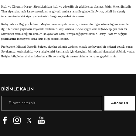
Hızlı ve Güvenilir Kargo: Siparişlerinizin hızlı ve güvenilir bir şekilde size ulaşması bizim önceliğimizdir.
Tüm siparişler, hızlı kargo seçenekleri ve güvenli ambalajlama ile gönderilir. Ayrıca, belirli bir sipariş
tutarının üzerindeki siparişlerde ücretsiz kargo seçenekleri de sunarız.
Kolay İade ve Değişim İmkanı: Müşteri memnuniyeti bizim için önemlidir. Eğer satın aldığınız ürün ile
ilgili bir sorun yaşarsanız veya beklentilerinizi karşılamazsa, [www.spigen.com.tr](www.spigen.com.tr)
adresinden satın aldığınız ürünleri kolayca iade edebilir veya değiştirebilirsiniz. Detaylı iade ve değişim
politikamızı inceleyerek daha fazla bilgi edinebilirsiniz.
Profesyonel Müşteri Desteği: Spigen, size her adımda yardımcı olacak profesyonel bir müşteri desteği sunar.
Sorularınızı, endişelerinizi veya taleplerinizi karşılamak için deneyimli bir müşteri hizmetleri ekibimiz vardır.
İletişim bilgilerimizi sitemizden bulabilir ve istediğiniz zaman bizimle iletişime geçebilirsiniz.
BİZİMLE KALIN
Abone Ol