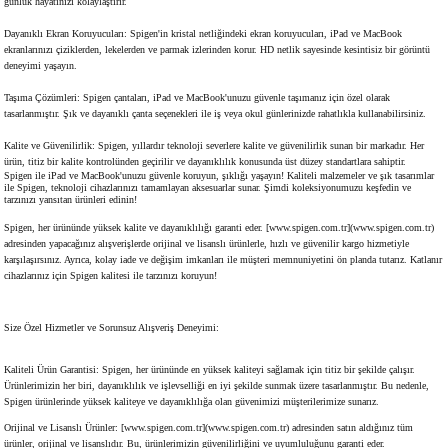
günlük hayatınızı kolaylaştırır.
Dayanıklı Ekran Koruyucuları: Spigen'in kristal netliğindeki ekran koruyucuları, iPad ve MacBook
ekranlarınızı çiziklerden, lekelerden ve parmak izlerinden korur. HD netlik sayesinde kesintisiz bir görüntü
deneyimi yaşayın.
Taşıma Çözümleri: Spigen çantaları, iPad ve MacBook'unuzu güvenle taşımanız için özel olarak
tasarlanmıştır. Şık ve dayanıklı çanta seçenekleri ile iş veya okul günlerinizde rahatlıkla kullanabilirsiniz.
Kalite ve Güvenilirlik: Spigen, yıllardır teknoloji severlere kalite ve güvenilirlik sunan bir markadır. Her
ürün, titiz bir kalite kontrolünden geçirilir ve dayanıklılık konusunda üst düzey standartlara sahiptir.
Spigen ile iPad ve MacBook'unuzu güvenle koruyun, şıklığı yaşayın! Kaliteli malzemeler ve şık tasarımlar
ile Spigen, teknoloji cihazlarınızı tamamlayan aksesuarlar sunar. Şimdi koleksiyonumuzu keşfedin ve
tarzınızı yansıtan ürünleri edinin!
Spigen, her ürününde yüksek kalite ve dayanıklılığı garanti eder. [www.spigen.com.tr](www.spigen.com.tr)
adresinden yapacağınız alışverişlerde orijinal ve lisanslı ürünlerle, hızlı ve güvenilir kargo hizmetiyle
karşılaşırsınız. Ayrıca, kolay iade ve değişim imkanları ile müşteri memnuniyetini ön planda tutarız. Katlanır
cihazlarınız için Spigen kalitesi ile tarzınızı koruyun!
Size Özel Hizmetler ve Sorunsuz Alışveriş Deneyimi:
Kaliteli Ürün Garantisi: Spigen, her ürününde en yüksek kaliteyi sağlamak için titiz bir şekilde çalışır.
Ürünlerimizin her biri, dayanıklılık ve işlevselliği en iyi şekilde sunmak üzere tasarlanmıştır. Bu nedenle,
Spigen ürünlerinde yüksek kaliteye ve dayanıklılığa olan güvenimizi müşterilerimize sunarız.
Orijinal ve Lisanslı Ürünler: [www.spigen.com.tr](www.spigen.com.tr) adresinden satın aldığınız tüm
ürünler, orijinal ve lisanslıdır. Bu, ürünlerimizin güvenilirliğini ve uyumluluğunu garanti eder.