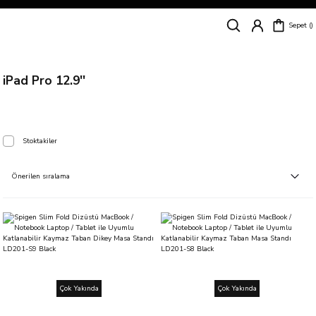
Siparişleriniz
5 İş Günü İçerisinde Kargoda!
Sepet
Kapıda Ödeme Kolaylığı, Kredi Kartı ile Taksitli Hızlı ve Güvenli Alışveriş!
Hemen Keşfet!
Süper İndirimli Fiyatlar
Hemen Tıkla Alışverişe Başla!
iPad Pro 12.9''
Stoktakiler
Çok Yakında
Çok Yakında