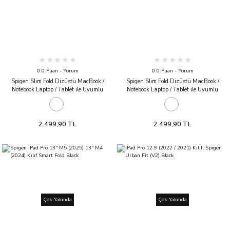
0.0 Puan - Yorum
0.0 Puan - Yorum
Spigen Slim Fold Dizüstü MacBook /
Spigen Slim Fold Dizüstü MacBook /
Notebook Laptop / Tablet ile Uyumlu
Notebook Laptop / Tablet ile Uyumlu
Katlanabilir Kaymaz Taban Dikey Masa
Katlanabilir Kaymaz Taban Masa Standı
Standı LD201-S9 Black
LD201-S8 Black
2.499,90 TL
2.499,90 TL
Çok Yakında
Çok Yakında