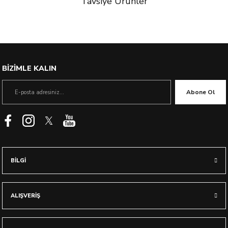
Tavsiye Ürünler
%50 İndirim
BİZİMLE KALIN
Abone Ol
BİLGİ
ALIŞVERİŞ
0.0 Puan - 0 Yorum
Galaxy S23 Kılıf, Spigen Liquid Crystal 4 Tarafı Tam Koruma Crystal Clear