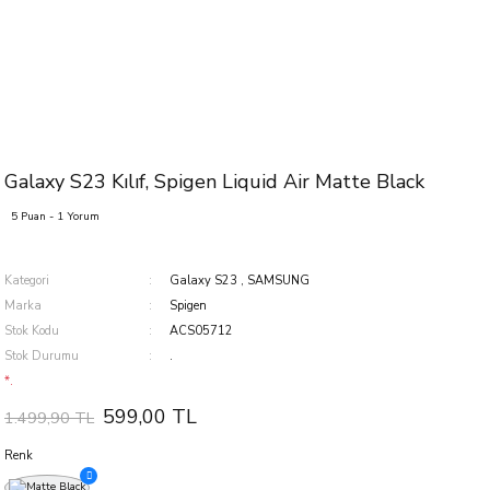
Galaxy S23 Kılıf, Spigen Liquid Air Matte Black
5 Puan - 1 Yorum
Kategori
Galaxy S23
,
SAMSUNG
Marka
Spigen
Stok Kodu
ACS05712
Stok Durumu
.
*.
599,00 TL
1.499,90 TL
Renk