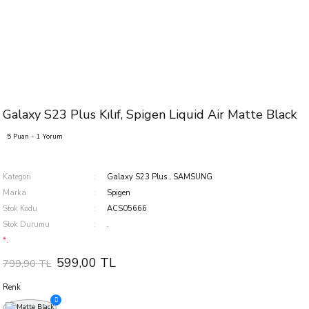
Galaxy S23 Plus Kılıf, Spigen Liquid Air Matte Black
5 Puan - 1 Yorum
Kategori
Galaxy S23 Plus
,
SAMSUNG
Marka
Spigen
Stok Kodu
ACS05666
Stok Durumu
.
*.
599,00 TL
799,90 TL
Renk