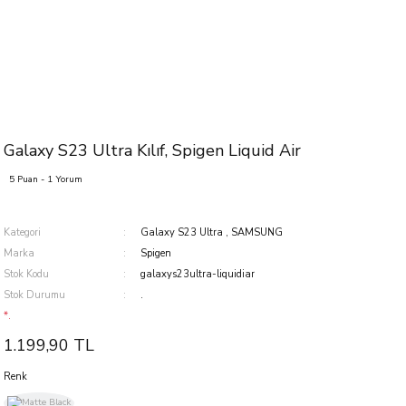
Galaxy S23 Ultra Kılıf, Spigen Liquid Air
5 Puan - 1 Yorum
Kategori
Galaxy S23 Ultra
,
SAMSUNG
Marka
Spigen
Stok Kodu
galaxys23ultra-liquidiar
Stok Durumu
.
*.
1.199,90 TL
Renk