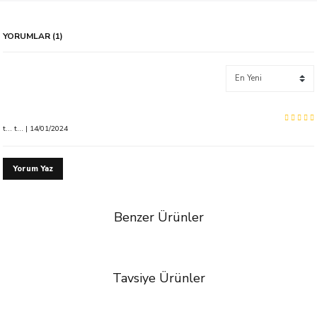
YORUMLAR (1)
t... t... | 14/01/2024
Yorum Yaz
Benzer Ürünler
%31 İndirim
Tavsiye Ürünler