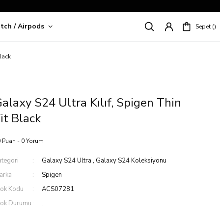
tch / Airpods
Sepet
riş!
Black
alaxy S24 Ultra Kılıf, Spigen Thin
it Black
 Puan - 0 Yorum
ategori
Galaxy S24 Ultra
,
Galaxy S24 Koleksiyonu
arka
Spigen
tok Kodu
ACS07281
tok Durumu
.