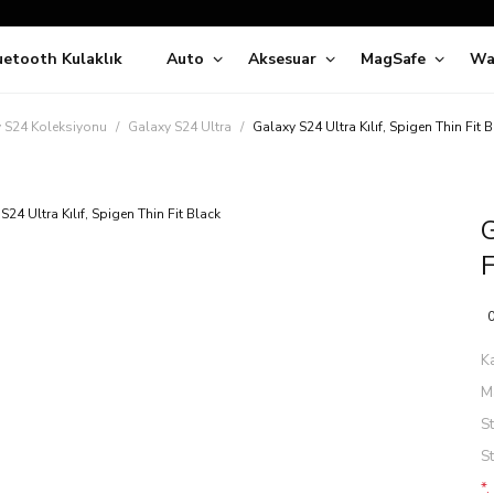
Siparişleriniz
5 İş Günü İçerisinde Kargoda!
uetooth Kulaklık
Auto
Aksesuar
MagSafe
Wa
ıda Ödeme Kolaylığı, Kredi Kartı ile Taksitli Hızlı ve Güvenli Alışve
Hemen Keşfet!
Süper İndirimli Fiyatlar
 S24 Koleksiyonu
Galaxy S24 Ultra
Galaxy S24 Ultra Kılıf, Spigen Thin Fit 
Hemen Tıkla Alışverişe Başla!
G
F
0
K
M
S
S
*.