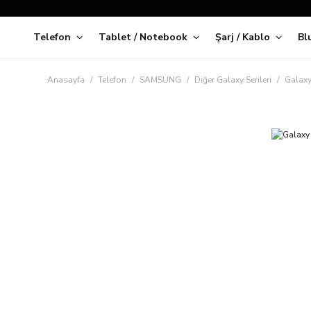
Telefon
Tablet / Notebook
Şarj / Kablo
Bl
Kap
Anasayfa
Telefon
SAMSUNG
Diğer Galaxy Serileri
Galaxy