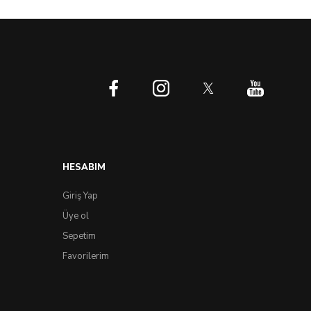
HESABIM
Giriş Yap
Üye ol
Sepetim
Favorilerim