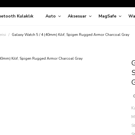
Siparişleriniz
5 İş Günü İçerisinde Kargoda!
uetooth Kulaklık
Auto
Aksesuar
MagSafe
Wa
ıda Ödeme Kolaylığı, Kredi Kartı ile Taksitli Hızlı ve Güvenli Alışve
Hemen Keşfet!
Süper İndirimli Fiyatlar
risi
Galaxy Watch 5 / 4 (40mm) Kılıf, Spigen Rugged Armor Charcoal Gray
Hemen Tıkla Alışverişe Başla!
G
0
K
M
S
S