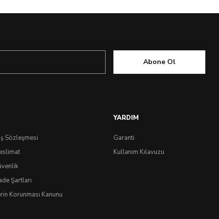
Abone Ol
YARDIM
ış Sözleşmesi
Garanti
eslimat
Kullanım Kılavuzu
üvenlik
ade Şartları
lerin Korunması Kanunu