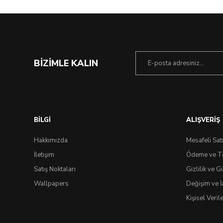
BİZİMLE KALIN
BİLGİ
ALIŞVERİŞ
Hakkımızda
Mesafeli Sat
İletişim
Ödeme ve T
Satış Noktaları
Gizlilik ve G
Wallpapers
Değişim ve İ
Kişisel Veri