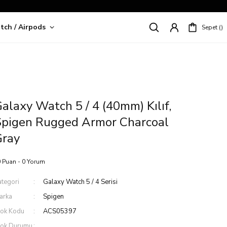
tch / Airpods
Sepet
riş!
alaxy Watch 5 / 4 (40mm) Kılıf,
Spigen Rugged Armor Charcoal
Gray
 Puan - 0 Yorum
ategori
Galaxy Watch 5 / 4 Serisi
arka
Spigen
tok Kodu
ACS05397
tok Durumu
.