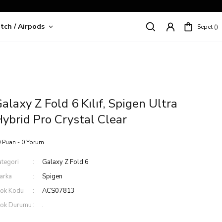
tch / Airpods
Sepet
riş!
alaxy Z Fold 6 Kılıf, Spigen Ultra
ybrid Pro Crystal Clear
 Puan - 0 Yorum
ategori
Galaxy Z Fold 6
arka
Spigen
tok Kodu
ACS07813
tok Durumu
.