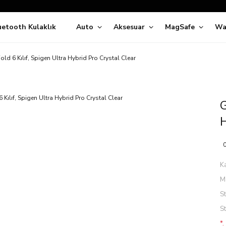
Siparişleriniz
5 İş Günü İçerisinde Kargoda!
uetooth Kulaklık
Auto
Aksesuar
MagSafe
Wa
ıda Ödeme Kolaylığı, Kredi Kartı ile Taksitli Hızlı ve Güvenli Alışve
Hemen Keşfet!
Süper İndirimli Fiyatlar
old 6 Kılıf, Spigen Ultra Hybrid Pro Crystal Clear
Hemen Tıkla Alışverişe Başla!
G
H
0
K
M
S
S
*.