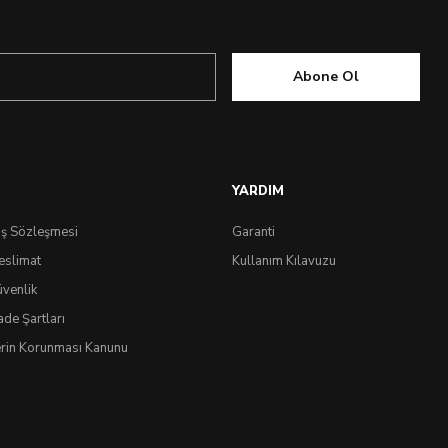
Abone Ol
Çok Yakında
YARDIM
ış Sözleşmesi
Garanti
eslimat
Kullanım Kılavuzu
üvenlik
ade Şartları
lerin Korunması Kanunu
0.0 Puan - 0 Yorum
IdeaSoft
®