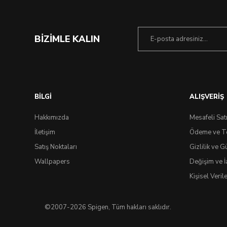
BİZİMLE KALIN
Çok Yakında
BİLGİ
ALIŞVERİŞ
Hakkımızda
Mesafeli Sat
İletişim
Ödeme ve T
Satış Noktaları
Gizlilik ve G
Wallpapers
Değişim ve İ
Kişisel Veri
©2007-2026 Spigen, Tüm hakları saklıdır.
0.0 Puan - 0 Yorum