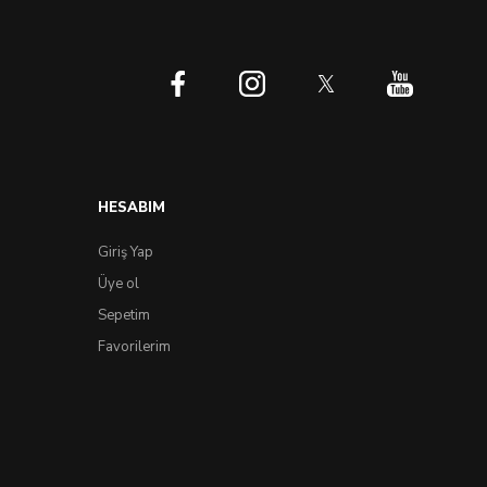
HESABIM
Giriş Yap
Üye ol
Sepetim
Favorilerim