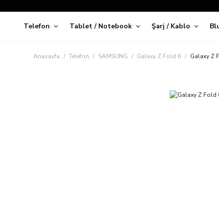
Telefon
Tablet / Notebook
Şarj / Kablo
Bl
Kap
Anasayfa
Telefon
SAMSUNG
Galaxy Z Fold 6
Galaxy Z F