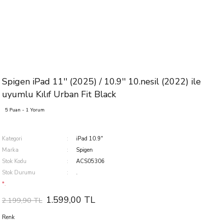
Spigen iPad 11'' (2025) / 10.9'' 10.nesil (2022) ile
uyumlu Kılıf Urban Fit Black
5 Puan - 1 Yorum
Kategori
iPad 10.9''
Marka
Spigen
Stok Kodu
ACS05306
Stok Durumu
.
*.
1.599,00 TL
2.199,90 TL
Renk