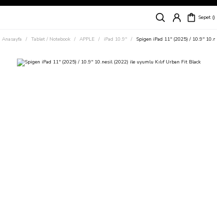
Siparişleriniz
5 İş Günü İçerisinde Kargoda!
Sepet
Kapıda Ödeme Kolaylığı, Kredi Kartı ile Taksitli Hızlı ve Güvenli Alışveriş!
Hemen Keşfet!
Anasayfa
Tablet / Notebook
APPLE
iPad 10.9''
Spigen iPad 11'' (2025) / 10.9'' 10.n
Süper İndirimli Fiyatlar
Hemen Tıkla Alışverişe Başla!