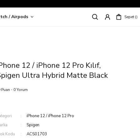
tch / Airpods
Sepet
riş!
Phone 12 / iPhone 12 Pro Kılıf,
pigen Ultra Hybrid Matte Black
 Puan - 0 Yorum
ategori
iPhone 12 / iPhone 12 Pro
arka
Spigen
tok Kodu
ACS01703