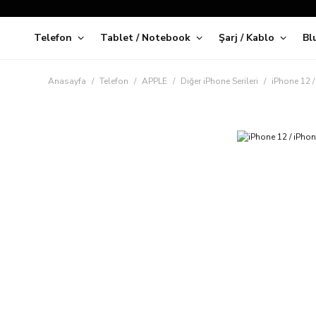
Telefon
Tablet / Notebook
Şarj / Kablo
Bl
Kap
Anasayfa
Telefon
APPLE
Diğer iPhone Serileri
iPhone 12 /