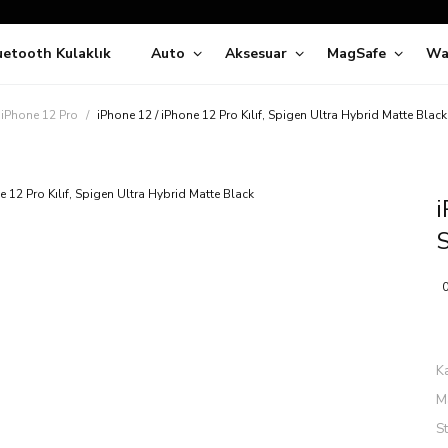
Siparişleriniz
5 İş Günü İçerisinde Kargoda!
uetooth Kulaklık
Auto
Aksesuar
MagSafe
Wa
ıda Ödeme Kolaylığı, Kredi Kartı ile Taksitli Hızlı ve Güvenli Alışve
Hemen Keşfet!
Süper İndirimli Fiyatlar
 iPhone 12 Pro
iPhone 12 / iPhone 12 Pro Kılıf, Spigen Ultra Hybrid Matte Black
Hemen Tıkla Alışverişe Başla!
i
S
0
K
M
S