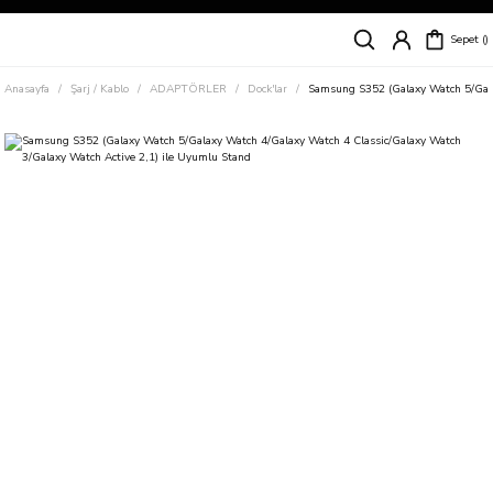
Siparişleriniz
5 İş Günü İçerisinde Kargoda!
Sepet
Kapıda Ödeme Kolaylığı, Kredi Kartı ile Taksitli Hızlı ve Güvenli Alışveriş!
Hemen Keşfet!
Anasayfa
Şarj / Kablo
ADAPTÖRLER
Dock'lar
Samsung S352 (Galaxy Watch 5/Gala
Süper İndirimli Fiyatlar
Hemen Tıkla Alışverişe Başla!