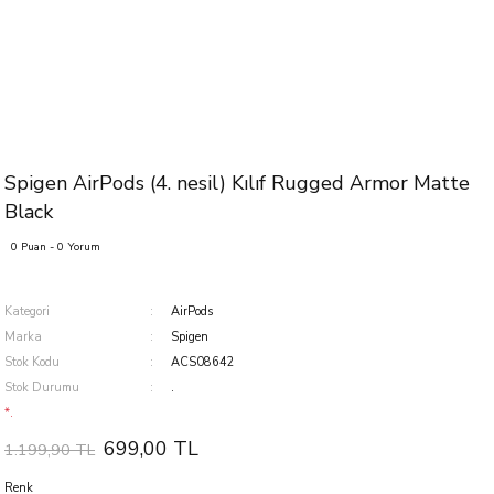
Spigen AirPods (4. nesil) Kılıf Rugged Armor Matte
Black
0 Puan - 0 Yorum
Kategori
AirPods
Marka
Spigen
Stok Kodu
ACS08642
Stok Durumu
.
*.
699,00 TL
1.199,90 TL
Renk