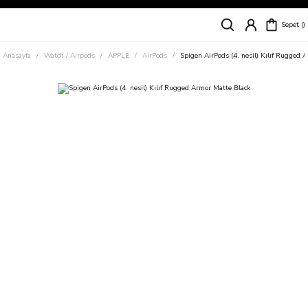
Siparişleriniz
5 İş Günü İçerisinde Kargoda!
Sepet
Kapıda Ödeme Kolaylığı, Kredi Kartı ile Taksitli Hızlı ve Güvenli Alışveriş!
Hemen Keşfet!
Anasayfa
Watch / Airpods
APPLE
AirPods
Spigen AirPods (4. nesil) Kılıf Rugged 
Süper İndirimli Fiyatlar
Hemen Tıkla Alışverişe Başla!