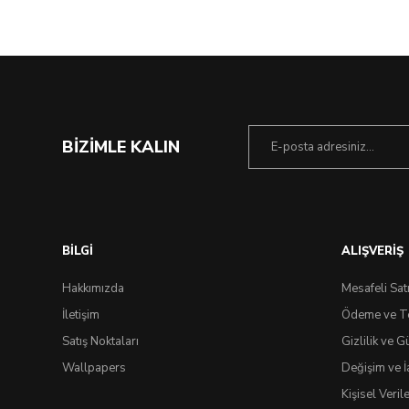
BİZİMLE KALIN
BİLGİ
ALIŞVERİŞ
Hakkımızda
Mesafeli Sat
İletişim
Ödeme ve T
Satış Noktaları
Gizlilik ve G
Wallpapers
Değişim ve İ
Kişisel Veri