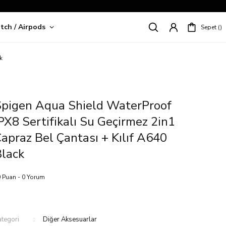
tch / Airpods
Sepet
riş!
k
Spigen Aqua Shield WaterProof
PX8 Sertifikalı Su Geçirmez 2in1
apraz Bel Çantası + Kılıf A640
lack
 Puan - 0 Yorum
ategori
Diğer Aksesuarlar