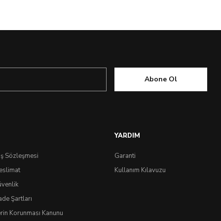
Abone Ol
YARDIM
ış Sözleşmesi
Garanti
eslimat
Kullanım Kılavuzu
üvenlik
ade Şartları
lerin Korunması Kanunu