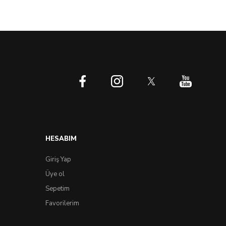
HESABIM
Giriş Yap
Üye ol
Sepetim
Favorilerim