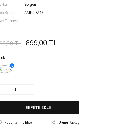
arka
Spigen
tok Kodu
AMP09746
tok Durumu
.
899,00 TL
99,90 TL
enk
SEPETE EKLE
Ürünü Paylaş