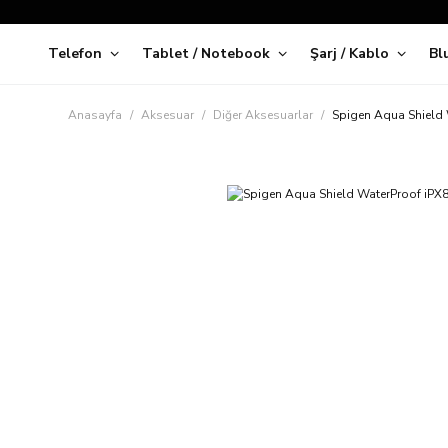
Telefon
Tablet / Notebook
Şarj / Kablo
Bl
Kap
Anasayfa
Aksesuar
Diğer Aksesuarlar
Spigen Aqua Shield W