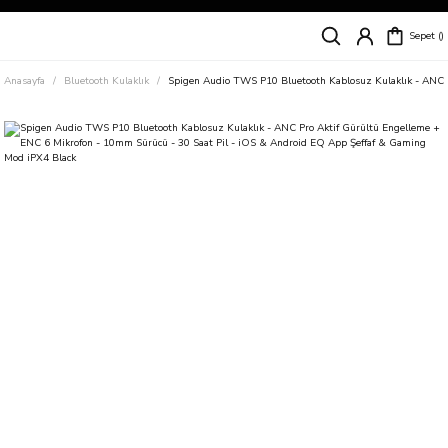
Siparişleriniz
5 İş Günü İçerisinde Kargoda!
Sepet
Kapıda Ödeme Kolaylığı, Kredi Kartı ile Taksitli Hızlı ve Güvenli Alışveriş!
Hemen Keşfet!
Anasayfa
Bluetooth Kulaklık
Spigen Audio TWS P10 Bluetooth Kablosuz Kulaklık - ANC P
Süper İndirimli Fiyatlar
Hemen Tıkla Alışverişe Başla!