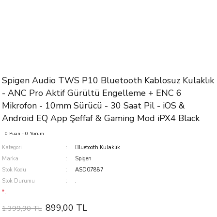
Spigen Audio TWS P10 Bluetooth Kablosuz Kulaklık
- ANC Pro Aktif Gürültü Engelleme + ENC 6
Mikrofon - 10mm Sürücü - 30 Saat Pil - iOS &
Android EQ App Şeffaf & Gaming Mod iPX4 Black
0 Puan - 0 Yorum
Kategori
Bluetooth Kulaklık
Marka
Spigen
Stok Kodu
ASD07887
Stok Durumu
.
*.
899,00 TL
1.399,90 TL