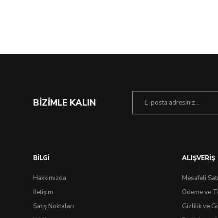
%50 İndirim
BİZİMLE KALIN
BİLGİ
ALIŞVERİŞ
Hakkımızda
Mesafeli Sat
İletişim
Ödeme ve T
Satış Noktaları
Gizlilik ve G