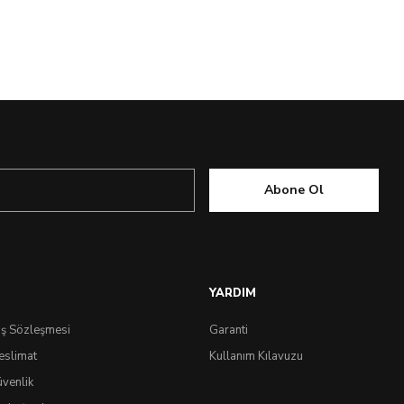
Abone Ol
YARDIM
ış Sözleşmesi
Garanti
eslimat
Kullanım Kılavuzu
üvenlik