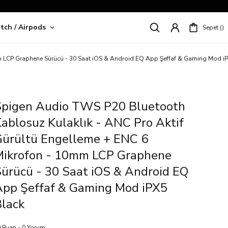
tch / Airpods
Sepet
riş!
m LCP Graphene Sürücü - 30 Saat iOS & Android EQ App Şeffaf & Gaming Mod i
Spigen Audio TWS P20 Bluetooth
ablosuz Kulaklık - ANC Pro Aktif
Gürültü Engelleme + ENC 6
Mikrofon - 10mm LCP Graphene
ürücü - 30 Saat iOS & Android EQ
App Şeffaf & Gaming Mod iPX5
lack
 Puan - 0 Yorum