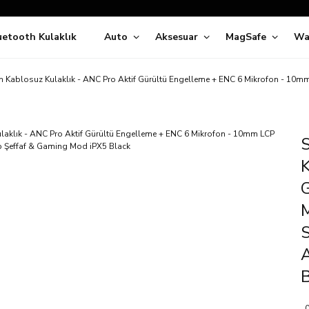
Siparişleriniz
5 İş Günü İçerisinde Kargoda!
uetooth Kulaklık
Auto
Aksesuar
MagSafe
Wa
ıda Ödeme Kolaylığı, Kredi Kartı ile Taksitli Hızlı ve Güvenli Alışve
Hemen Keşfet!
Süper İndirimli Fiyatlar
 Kablosuz Kulaklık - ANC Pro Aktif Gürültü Engelleme + ENC 6 Mikrofon - 10m
Hemen Tıkla Alışverişe Başla!
K
S
B
0