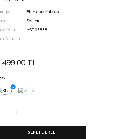
ategori
Bluetooth Kulaklık
arka
Spigen
tok Kodu
ASD07888
tok Durumu
.
.499,00 TL
enk
SEPETE EKLE