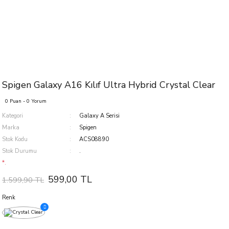
Spigen Galaxy A16 Kılıf Ultra Hybrid Crystal Clear
0 Puan - 0 Yorum
Kategori
Galaxy A Serisi
Marka
Spigen
Stok Kodu
ACS08890
Stok Durumu
.
*.
599,00 TL
1.599,90 TL
Renk