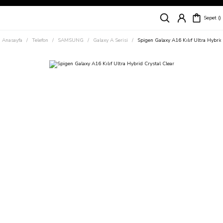
Siparişleriniz
5 İş Günü İçerisinde Kargoda!
Sepet
Kapıda Ödeme Kolaylığı, Kredi Kartı ile Taksitli Hızlı ve Güvenli Alışveriş!
Hemen Keşfet!
Anasayfa
Telefon
SAMSUNG
Galaxy A Serisi
Spigen Galaxy A16 Kılıf Ultra Hybrid
Süper İndirimli Fiyatlar
Hemen Tıkla Alışverişe Başla!