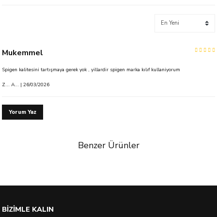
Mukemmel
Spigen kalitesini tartışmaya gerek yok , yillardir spigen marka kılıf kullaniyorum
Z... A... | 26/03/2026
Yorum Yaz
Benzer Ürünler
BİZİMLE KALIN