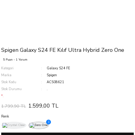
Spigen Galaxy S24 FE Kılıf Ultra Hybrid Zero One
5 Puan - 1 Yorum
Kategori
Galaxy S24 FE
Marka
Spigen
Stok Kodu
ACS08621
Stok Durumu
.
*.
1.599,00 TL
1.799,90 TL
Renk