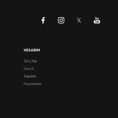
HESABIM
Giriş Yap
Üye ol
Sepetim
Favorilerim
ikli Clear White