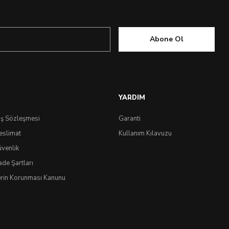
Abone Ol
YARDIM
ış Sözleşmesi
Garanti
eslimat
Kullanım Kılavuzu
üvenlik
ade Şartları
lerin Korunması Kanunu
0.0 Puan - 0 Yorum
Spigen Galaxy S25 Edge Kılıf Ultra Hybrid MagFit özell
IdeaSoft
®