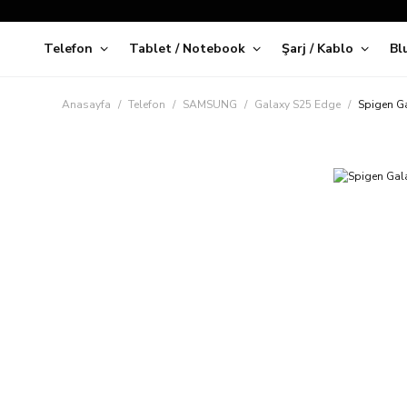
Telefon
Tablet / Notebook
Şarj / Kablo
Bl
Kap
Anasayfa
Telefon
SAMSUNG
Galaxy S25 Edge
Spigen Ga