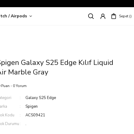
tch / Airpods
Sepet
riş!
pigen Galaxy S25 Edge Kılıf Liquid
ir Marble Gray
 Puan - 0 Yorum
ategori
Galaxy S25 Edge
arka
Spigen
tok Kodu
ACS09421
tok Durumu
.