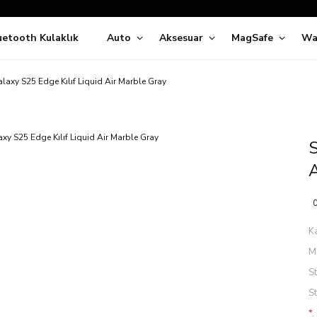
Siparişleriniz
5 İş Günü İçerisinde Kargoda!
uetooth Kulaklık
Auto
Aksesuar
MagSafe
Wa
ıda Ödeme Kolaylığı, Kredi Kartı ile Taksitli Hızlı ve Güvenli Alışve
Hemen Keşfet!
Süper İndirimli Fiyatlar
laxy S25 Edge Kılıf Liquid Air Marble Gray
Hemen Tıkla Alışverişe Başla!
S
A
0
K
M
S
S
*.