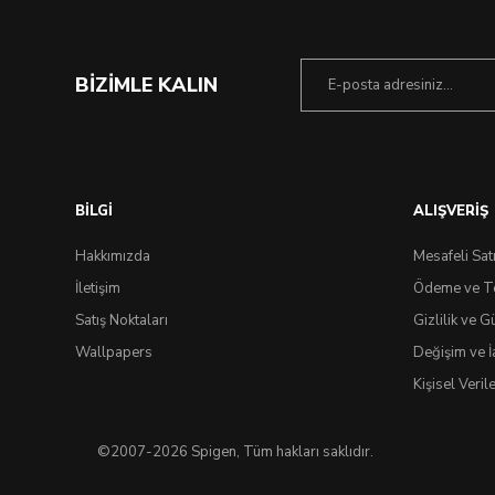
BİZİMLE KALIN
BİLGİ
ALIŞVERİŞ
Hakkımızda
Mesafeli Sat
İletişim
Ödeme ve T
Satış Noktaları
Gizlilik ve G
Wallpapers
Değişim ve İ
Kişisel Veri
©2007-2026 Spigen, Tüm hakları saklıdır.
0.0 Puan - 0 Yorum