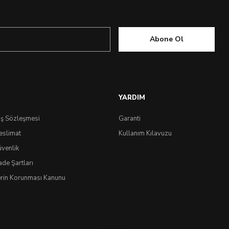
Abone Ol
YARDIM
ış Sözleşmesi
Garanti
eslimat
Kullanım Kılavuzu
üvenlik
ade Şartları
lerin Korunması Kanunu
IdeaSoft
®