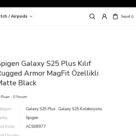
tch / Airpods
Sepet
riş!
pigen Galaxy S25 Plus Kılıf
ugged Armor MagFit Özellikli
atte Black
 Puan - 0 Yorum
ategori
Galaxy S25 Plus
,
Galaxy S25 Koleksiyonu
arka
Spigen
tok Kodu
ACS08977
tok Durumu
.