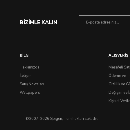
BİZİMLE KALIN
BİLGİ
ALIŞVERİŞ
Hakkımızda
Mesafeli Sat
İletişim
Ödeme ve T
Satış Noktaları
Gizlilik ve G
Wallpapers
Değişim ve İ
Kişisel Veri
©2007-2026 Spigen, Tüm hakları saklıdır.