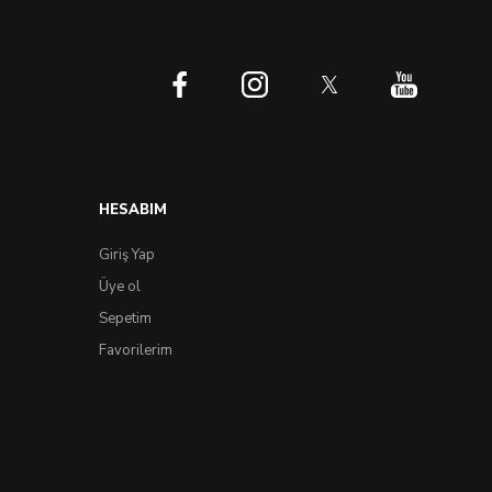
HESABIM
Giriş Yap
Üye ol
Sepetim
Favorilerim