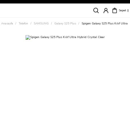
Siparişleriniz
5 İş Günü İçerisinde Kargoda!
Sepet
Kapıda Ödeme Kolaylığı, Kredi Kartı ile Taksitli Hızlı ve Güvenli Alışveriş!
Hemen Keşfet!
Anasayfa
Telefon
SAMSUNG
Galaxy S25 Plus
Spigen Galaxy S25 Plus Kılıf Ultra 
Süper İndirimli Fiyatlar
Hemen Tıkla Alışverişe Başla!