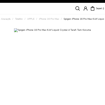
Siparişleriniz
5 İş Günü İçerisinde Kargoda!
Sepet
Kapıda Ödeme Kolaylığı, Kredi Kartı ile Taksitli Hızlı ve Güvenli Alışveriş!
Hemen Keşfet!
Anasayfa
Telefon
APPLE
iPhone 16 Pro Max
Spigen iPhone 16 Pro Max Kılıf Liqui
Süper İndirimli Fiyatlar
Hemen Tıkla Alışverişe Başla!