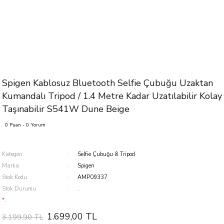
Spigen Kablosuz Bluetooth Selfie Çubuğu Uzaktan
Kumandalı Tripod / 1.4 Metre Kadar Uzatılabilir Kolay
Taşınabilir S541W Dune Beige
0 Puan - 0 Yorum
Kategori
Selfie Çubuğu & Tripod
Marka
Spigen
Stok Kodu
AMP09337
Stok Durumu
.
*.
1.699,00 TL
3.199,90 TL