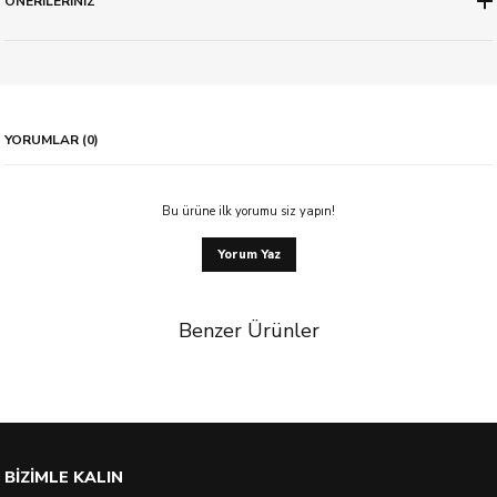
ÖNERİLERİNİZ
YORUMLAR (0)
Bu ürüne ilk yorumu siz yapın!
Yorum Yaz
Benzer Ürünler
%51 İndirim
BİZİMLE KALIN