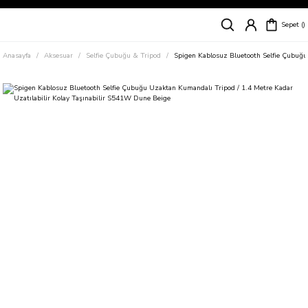
Siparişleriniz
5 İş Günü İçerisinde Kargoda!
Sepet
Kapıda Ödeme Kolaylığı, Kredi Kartı ile Taksitli Hızlı ve Güvenli Alışveriş!
Hemen Keşfet!
Anasayfa
Aksesuar
Selfie Çubuğu & Tripod
Spigen Kablosuz Bluetooth Selfie Çubuğu
Süper İndirimli Fiyatlar
Hemen Tıkla Alışverişe Başla!