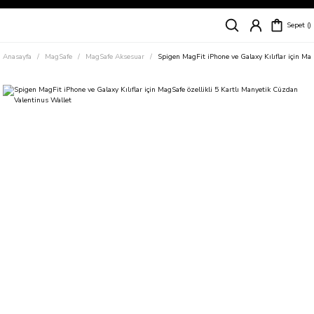
Siparişleriniz
5 İş Günü İçerisinde Kargoda!
Sepet
Kapıda Ödeme Kolaylığı, Kredi Kartı ile Taksitli Hızlı ve Güvenli Alışveriş!
Hemen Keşfet!
Anasayfa
MagSafe
MagSafe Aksesuar
Spigen MagFit iPhone ve Galaxy Kılıflar için Ma
Süper İndirimli Fiyatlar
Hemen Tıkla Alışverişe Başla!