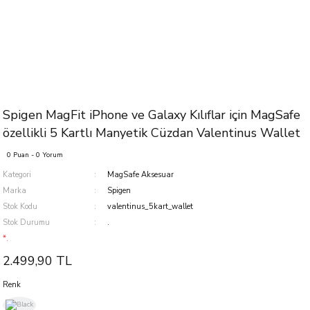
Spigen MagFit iPhone ve Galaxy Kılıflar için MagSafe
özellikli 5 Kartlı Manyetik Cüzdan Valentinus Wallet
0 Puan - 0 Yorum
Kategori
MagSafe Aksesuar
Marka
Spigen
Stok Kodu
valentinus_5kart_wallet
Stok Durumu
.
*.
2.499,90 TL
Renk