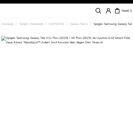
Siparişleriniz
5 İş Günü İçerisinde Kargoda!
Sepet
Kapıda Ödeme Kolaylığı, Kredi Kartı ile Taksitli Hızlı ve Güvenli Alışveriş!
Hemen Keşfet!
Anasayfa
Tablet / Notebook
SAMSUNG
Galaxy Tab A
Spigen Samsung Galaxy Tab A
Süper İndirimli Fiyatlar
Hemen Tıkla Alışverişe Başla!