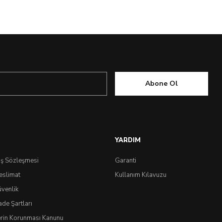
Abone Ol
YARDIM
ış Sözleşmesi
Garanti
eslimat
Kullanım Kılavuzu
üvenlik
ade Şartları
lerin Korunması Kanunu