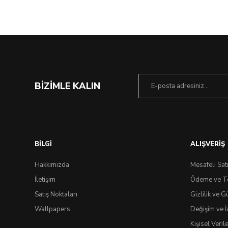
%20 İndirim
BİZİMLE KALIN
BİLGİ
ALIŞVERİŞ
Hakkımızda
Mesafeli Sat
İletişim
Ödeme ve T
Satış Noktaları
Gizlilik ve G
Wallpapers
Değişim ve İ
Kişisel Veri