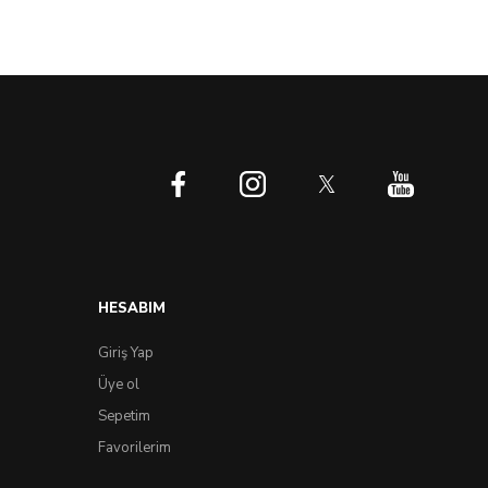
HESABIM
Giriş Yap
Üye ol
Sepetim
Favorilerim