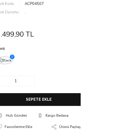
tok Kodu
ACP04507
tok Durumu
.
.499,90 TL
enk
SEPETE EKLE
Hızlı Gönderi
Kargo Bedava
Ürünü Paylaş