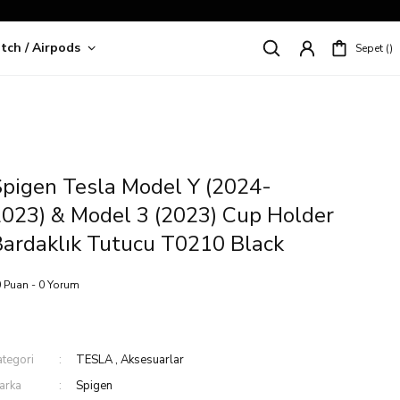
tch / Airpods
Sepet
riş!
pigen Tesla Model Y (2024-
023) & Model 3 (2023) Cup Holder
ardaklık Tutucu T0210 Black
 Puan - 0 Yorum
ategori
TESLA
,
Aksesuarlar
arka
Spigen